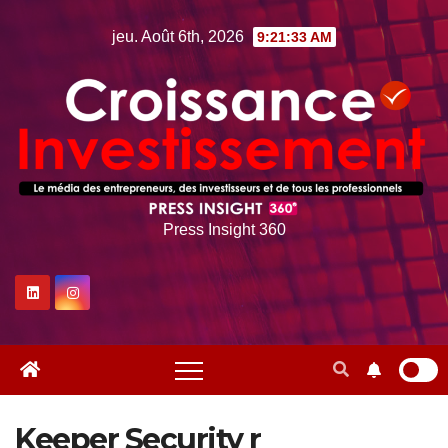
Skip
jeu. Août 6th, 2026
9:21:34 AM
to
content
Press Insight 360
Keeper Security r