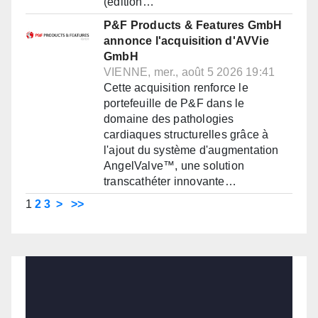
(édition…
P&F Products & Features GmbH
annonce l'acquisition d'AVVie
GmbH
VIENNE, mer., août 5 2026 19:41
Cette acquisition renforce le
portefeuille de P&F dans le
domaine des pathologies
cardiaques structurelles grâce à
l'ajout du système d'augmentation
AngelValve™, une solution
transcathéter innovante…
1
2
3
>
>>