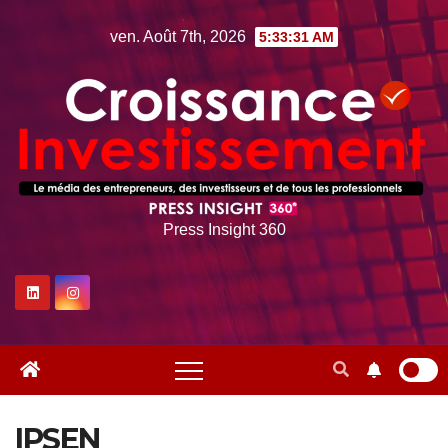
Skip
ven. Août 7th, 2026
5:33:32 AM
to
content
Press Insight 360
IPSEN