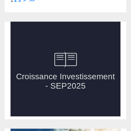
1
2
3
>
>>