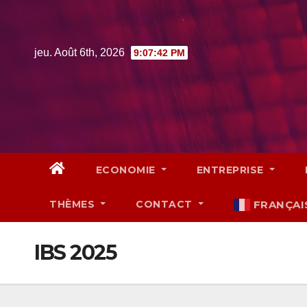
Skip
to
content
jeu. Août 6th, 2026
9:07:43 PM
ECONOMIE
ENTREPRISE
THÈMES
CONTACT
FRANÇAI
IBS 2025