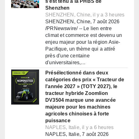
s'est tenu à la PHBS de
Shenzhen
SHENZHEN, Chine, il y a 3 heures
SHENZHEN, Chine, 7 août 2026
/PRNewswire/ -- Le lien entre
climat et commerce est devenu un
enjeu majeur pour la région Asie-
Pacifique, un thème qui a attiré
près d'une centaine
d'universitaires,…
Présélectionné dans deux
catégories des prix « Tracteur de
l'année 2027 » (TOTY 2027), le
tracteur hybride Zoomlion
DV3504 marque une avancée
majeure pour les machines
agricoles chinoises à forte
puissance
NAPLES, Italie, il y a 6 heures
NAPLES, Italie, 7 août 2026