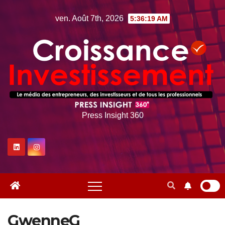
Skip
ven. Août 7th, 2026
5:36:19 AM
to
content
Press Insight 360
GwenneG