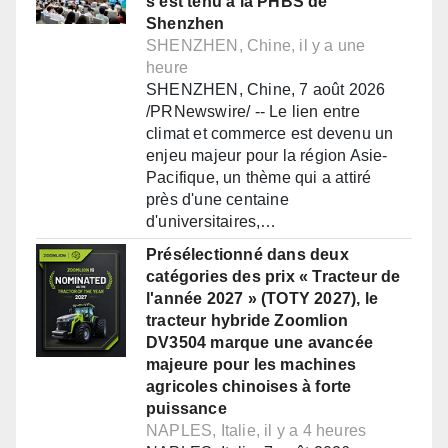
s'est tenu à la PHBS de
Shenzhen
SHENZHEN, Chine, il y a une
heure
SHENZHEN, Chine, 7 août 2026
/PRNewswire/ -- Le lien entre
climat et commerce est devenu un
enjeu majeur pour la région Asie-
Pacifique, un thème qui a attiré
près d'une centaine
d'universitaires,…
Présélectionné dans deux
catégories des prix « Tracteur de
l'année 2027 » (TOTY 2027), le
tracteur hybride Zoomlion
DV3504 marque une avancée
majeure pour les machines
agricoles chinoises à forte
puissance
NAPLES, Italie, il y a 4 heures