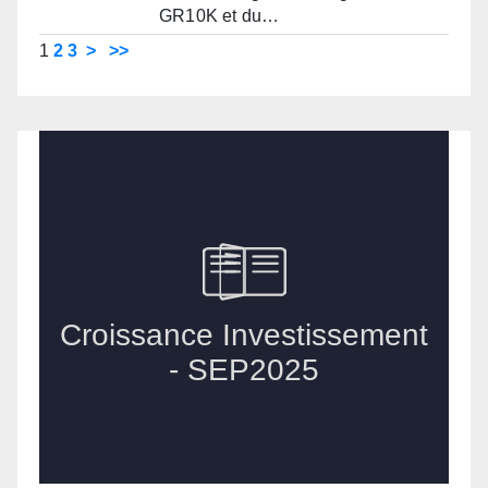
GR10K et du…
1
2
3
>
>>