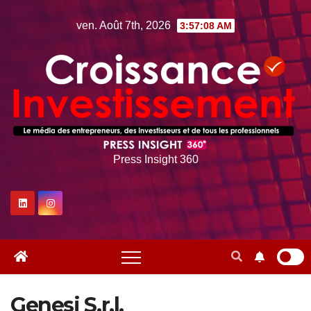
Skip
ven. Août 7th, 2026
3:57:09 AM
to
content
Press Insight 360
Genesi S.r.l.