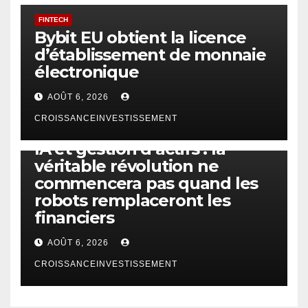
FINTECH
Bybit EU obtient la licence
d’établissement de monnaie
électronique
AOÛT 6, 2026
CROISSANCEINVESTISSEMENT
IA
TECHNOLOGIE
IA et gestion d’actifs : la
véritable révolution ne
commencera pas quand les
robots remplaceront les
financiers
AOÛT 6, 2026
CROISSANCEINVESTISSEMENT