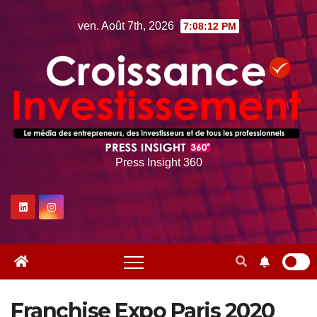
Skip
ven. Août 7th, 2026
7:08:13 PM
to
content
Press Insight 360
Franchise Expo Paris 2020