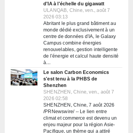
d'IA à l'échelle du gigawatt
ULANQAB, Chine, ven., août 7
2026 03:13
Abritant le plus grand bâtiment au
monde dédié exclusivement à un
centre de données d'IA, le Galaxy
Campus combine énergies
renouvelables, gestion intelligente
de l'énergie et calcul haute densité
à…
Le salon Carbon Economics
s'est tenu à la PHBS de
Shenzhen
SHENZHEN, Chine, ven., août 7
2026 02:58
SHENZHEN, Chine, 7 août 2026
/PRNewswire/ -- Le lien entre
climat et commerce est devenu un
enjeu majeur pour la région Asie-
Pacifique, un thème qui a attiré