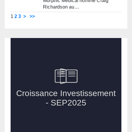
Morphic Medical nomme Craig
Richardson au…
1
2
3
>
>>