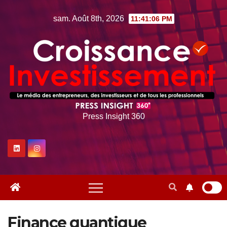
Skip
sam. Août 8th, 2026
11:41:07 PM
to
content
Press Insight 360
Finance quantique