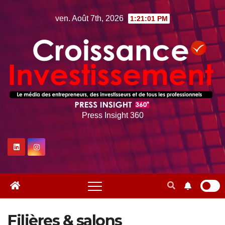
Skip
ven. Août 7th, 2026
1:21:03 PM
to
content
Press Insight 360
Filières & salons