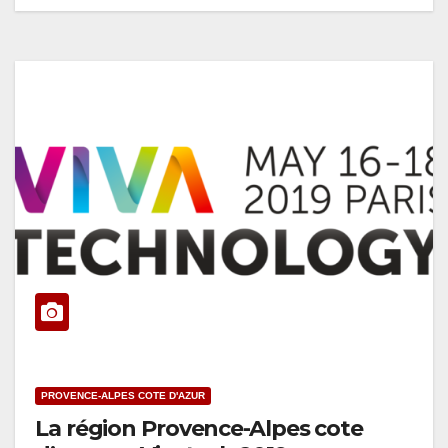
PROVENCE-ALPES COTE D'AZUR
La région Provence-Alpes cote