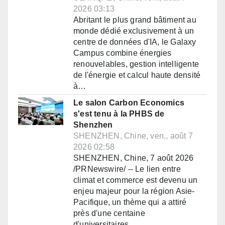
2026 03:13
Abritant le plus grand bâtiment au
monde dédié exclusivement à un
centre de données d'IA, le Galaxy
Campus combine énergies
renouvelables, gestion intelligente
de l'énergie et calcul haute densité
à…
Le salon Carbon Economics
s'est tenu à la PHBS de
Shenzhen
SHENZHEN, Chine, ven., août 7
2026 02:58
SHENZHEN, Chine, 7 août 2026
/PRNewswire/ -- Le lien entre
climat et commerce est devenu un
enjeu majeur pour la région Asie-
Pacifique, un thème qui a attiré
près d'une centaine
d'universitaires,…