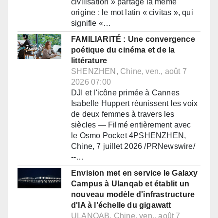
civilisation » partage la même
origine : le mot latin « civitas », qui
signifie «…
FAMILIARITÉ : Une convergence
poétique du cinéma et de la
littérature
SHENZHEN, Chine, ven., août 7
2026 07:00
DJI et l'icône primée à Cannes
Isabelle Huppert réunissent les voix
de deux femmes à travers les
siècles — Filmé entièrement avec
le Osmo Pocket 4PSHENZHEN,
Chine, 7 juillet 2026 /PRNewswire/
--…
Envision met en service le Galaxy
Campus à Ulanqab et établit un
nouveau modèle d'infrastructure
d'IA à l'échelle du gigawatt
ULANQAB, Chine, ven., août 7