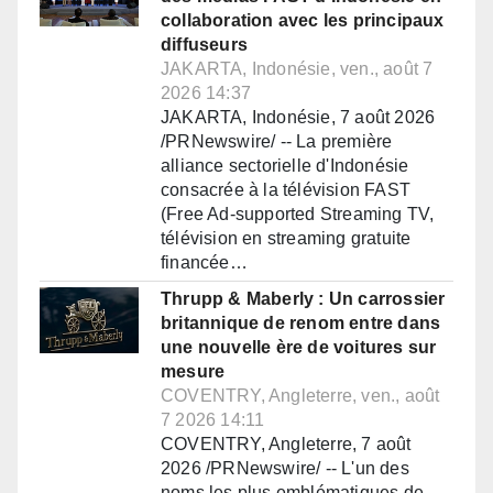
collaboration avec les principaux
diffuseurs
JAKARTA, Indonésie, ven., août 7
2026 14:37
JAKARTA, Indonésie, 7 août 2026
/PRNewswire/ -- La première
alliance sectorielle d'Indonésie
consacrée à la télévision FAST
(Free Ad-supported Streaming TV,
télévision en streaming gratuite
financée…
Thrupp & Maberly : Un carrossier
britannique de renom entre dans
une nouvelle ère de voitures sur
mesure
COVENTRY, Angleterre, ven., août
7 2026 14:11
COVENTRY, Angleterre, 7 août
2026 /PRNewswire/ -- L'un des
noms les plus emblématiques de