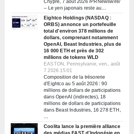
Chypre, 7 août 2026 /PRNewswire/
-- Le yen japonais reste au…
Eightco Holdings (NASDAQ :
ORBS) annonce un portefeuille
total d'environ 378 millions de
dollars, comprenant notamment
OpenAI, Beast Industries, plus de
16 000 ETH et près de 302
millions de tokens WLD
EASTON, Pennsylvanie, ven., août
7 2026 15:01
Composition de la trésorerie
d'Eightco au 5 août 2026 : 90
millions de dollars de participations
dans OpenAI (indirectes), 18
millions de dollars de participations
dans Beast Industries, 16 278 ETH,
…
Coolita lance la première alliance
des médias FAST d'Indonésie en