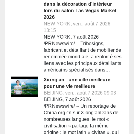
dans la décoration d'intérieur
lors du salon Las Vegas Market
2026
NEW YORK, ven., août 7 2026
13:15
NEW YORK, 7 août 2026
/PRNewswire/ -- Tribesigns,
fabricant et détaillant de mobilier de
renommée mondiale, a renforcé ses
liens avec les principaux détaillants
américains spécialisés dans…
Xiong'an : une ville meilleure
pour une vie meilleure
BEIJING, ven., août 7 2026 09:03
BEIJING, 7 août 2026
/PRNewswire/ -- Un reportage de
China.org.cn sur Xiong'anDans de
nombreuses langues, le mot «
civilisation » partage la même
origine : le mot latin « civitas », qui