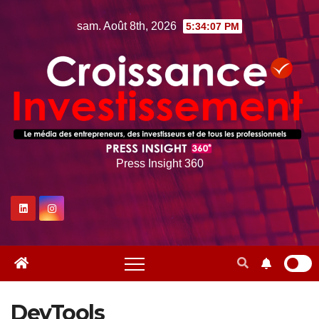
Skip
sam. Août 8th, 2026
5:34:08 PM
to
content
Press Insight 360
DevTools