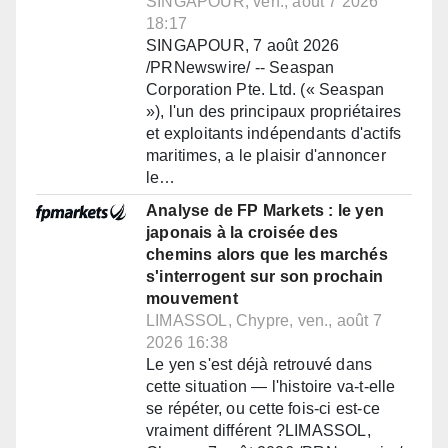
SINGAPOUR, ven., août 7 2026
18:17
SINGAPOUR, 7 août 2026
/PRNewswire/ -- Seaspan
Corporation Pte. Ltd. (« Seaspan
»), l'un des principaux propriétaires
et exploitants indépendants d'actifs
maritimes, a le plaisir d'annoncer
le…
Analyse de FP Markets : le yen
japonais à la croisée des
chemins alors que les marchés
s'interrogent sur son prochain
mouvement
LIMASSOL, Chypre, ven., août 7
2026 16:38
Le yen s'est déjà retrouvé dans
cette situation — l'histoire va-t-elle
se répéter, ou cette fois-ci est-ce
vraiment différent ?LIMASSOL,