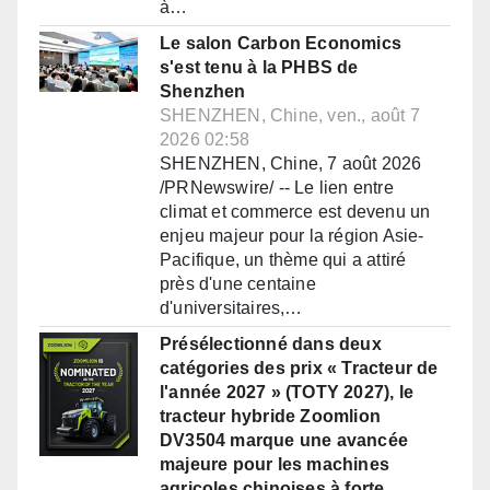
à…
Le salon Carbon Economics
s'est tenu à la PHBS de
Shenzhen
SHENZHEN, Chine, ven., août 7
2026 02:58
SHENZHEN, Chine, 7 août 2026
/PRNewswire/ -- Le lien entre
climat et commerce est devenu un
enjeu majeur pour la région Asie-
Pacifique, un thème qui a attiré
près d'une centaine
d'universitaires,…
Présélectionné dans deux
catégories des prix « Tracteur de
l'année 2027 » (TOTY 2027), le
tracteur hybride Zoomlion
DV3504 marque une avancée
majeure pour les machines
agricoles chinoises à forte