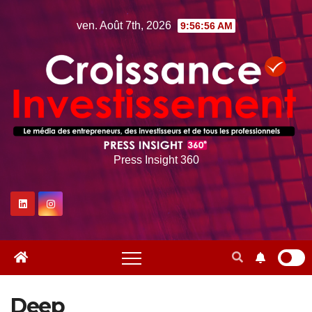
Skip
ven. Août 7th, 2026
9:56:57 AM
to
content
Press Insight 360
Deep