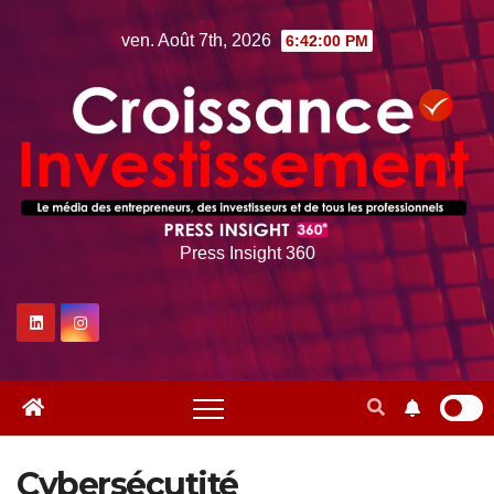
Skip
ven. Août 7th, 2026
6:42:01 PM
to
content
Press Insight 360
Cybersécutité