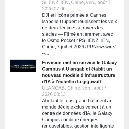
SHENZHEN, Chine, ven., août 7
2026 07:00
DJI et l'icône primée à Cannes
Isabelle Huppert réunissent les voix
de deux femmes à travers les
siècles — Filmé entièrement avec
le Osmo Pocket 4PSHENZHEN,
Chine, 7 juillet 2026 /PRNewswire/
--…
Envision met en service le Galaxy
Campus à Ulanqab et établit un
nouveau modèle d'infrastructure
d'IA à l'échelle du gigawatt
ULANQAB, Chine, ven., août 7
2026 03:13
Abritant le plus grand bâtiment au
monde dédié exclusivement à un
centre de données d'IA, le Galaxy
Campus combine énergies
renouvelables, gestion intelligente