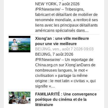
NEW YORK, 7 août 2026
/PRNewswire/ -- Tribesigns,
fabricant et détaillant de mobilier de
renommée mondiale, a renforcé ses
liens avec les principaux détaillants
américains spécialisés dans…
Xiong'an : une ville meilleure
pour une vie meilleure
BEIJING, ven., août 7 2026 09:03
BEIJING, 7 août 2026
/PRNewswire/ -- Un reportage de
China.org.cn sur Xiong'anDans de
nombreuses langues, le mot «
civilisation » partage la même
origine : le mot latin « civitas », qui
signifie «…
FAMILIARITÉ : Une convergence
poétique du cinéma et de la
littérature