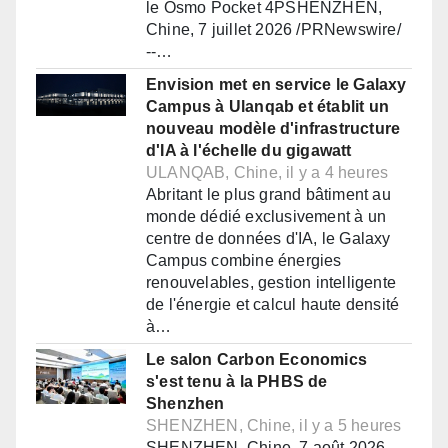
le Osmo Pocket 4PSHENZHEN,
Chine, 7 juillet 2026 /PRNewswire/
--…
Envision met en service le Galaxy
Campus à Ulanqab et établit un
nouveau modèle d'infrastructure
d'IA à l'échelle du gigawatt
ULANQAB, Chine, il y a 4 heures
Abritant le plus grand bâtiment au
monde dédié exclusivement à un
centre de données d'IA, le Galaxy
Campus combine énergies
renouvelables, gestion intelligente
de l'énergie et calcul haute densité
à…
Le salon Carbon Economics
s'est tenu à la PHBS de
Shenzhen
SHENZHEN, Chine, il y a 5 heures
SHENZHEN, Chine, 7 août 2026