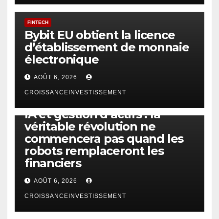
FINTECH
Bybit EU obtient la licence
d’établissement de monnaie
électronique
AOÛT 6, 2026
CROISSANCEINVESTISSEMENT
IA
TECHNOLOGIE
IA et gestion d’actifs : la
véritable révolution ne
commencera pas quand les
robots remplaceront les
financiers
AOÛT 6, 2026
CROISSANCEINVESTISSEMENT