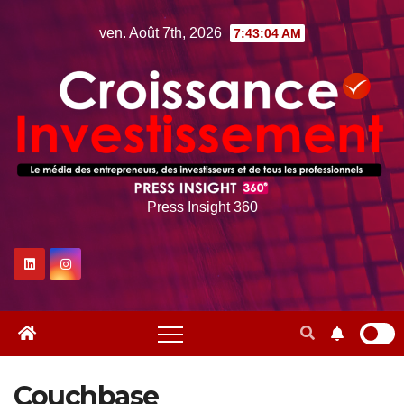
Skip
ven. Août 7th, 2026
7:43:04 AM
to
content
Press Insight 360
Couchbase