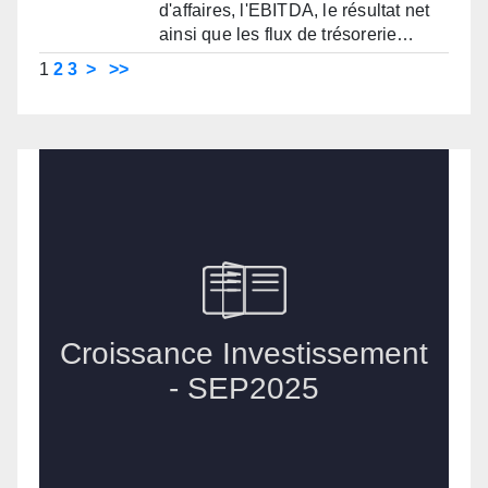
d'affaires, l'EBITDA, le résultat net
ainsi que les flux de trésorerie…
1
2
3
>
>>