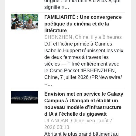
origine : le mot latin « civitas », qui
signifie «…
FAMILIARITÉ : Une convergence
poétique du cinéma et de la
littérature
SHENZHEN, Chine, il y a 6 heures
DJI et l'icône primée à Cannes
Isabelle Huppert réunissent les voix
de deux femmes à travers les
siècles — Filmé entièrement avec
le Osmo Pocket 4PSHENZHEN,
Chine, 7 juillet 2026 /PRNewswire/
--…
Envision met en service le Galaxy
Campus à Ulanqab et établit un
nouveau modèle d'infrastructure
d'IA à l'échelle du gigawatt
ULANQAB, Chine, ven., août 7
2026 03:13
Abritant le plus grand bâtiment au