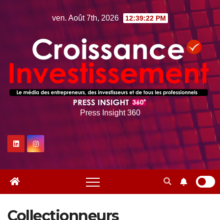
Skip
ven. Août 7th, 2026
12:39:22 PM
to
content
Press Insight 360
Collectionneurs