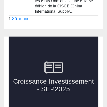
les États-Unis et la Chine et la 5e
édition de la CISCE (China
International Supply…
1
2
3
>
>>