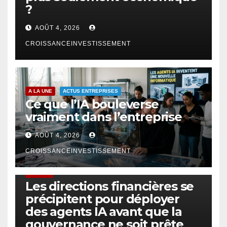
?
AOÛT 4, 2026
CROISSANCEINVESTISSEMENT
A LA UNE
ACTUS ENTREPRISES
Ce que l’IA bouleverse
vraiment dans l’entreprise
AOÛT 4, 2026
CROISSANCEINVESTISSEMENT
FINTECH
Les directions financières se
précipitent pour déployer
des agents IA avant que la
gouvernance ne soit prête