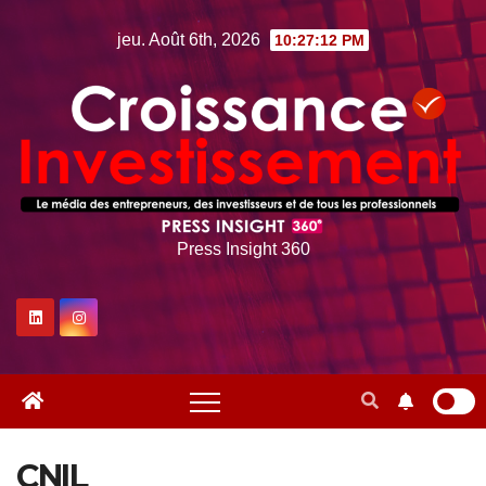
Skip
jeu. Août 6th, 2026
10:27:13 PM
to
content
Press Insight 360
CNIL