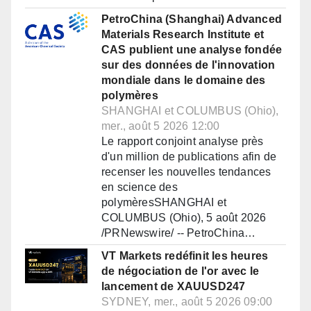
PetroChina (Shanghai) Advanced
Materials Research Institute et
CAS publient une analyse fondée
sur des données de l'innovation
mondiale dans le domaine des
polymères
SHANGHAI et COLUMBUS (Ohio),
mer., août 5 2026 12:00
Le rapport conjoint analyse près
d'un million de publications afin de
recenser les nouvelles tendances
en science des
polymèresSHANGHAI et
COLUMBUS (Ohio), 5 août 2026
/PRNewswire/ -- PetroChina…
VT Markets redéfinit les heures
de négociation de l'or avec le
lancement de XAUUSD247
SYDNEY, mer., août 5 2026 09:00