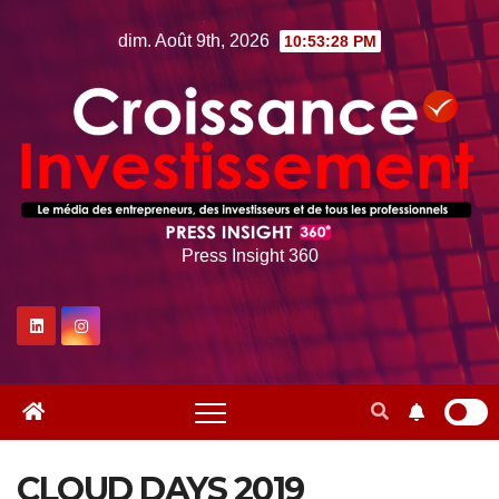
Skip
dim. Août 9th, 2026
10:53:28 PM
to
content
Press Insight 360
CLOUD DAYS 2019