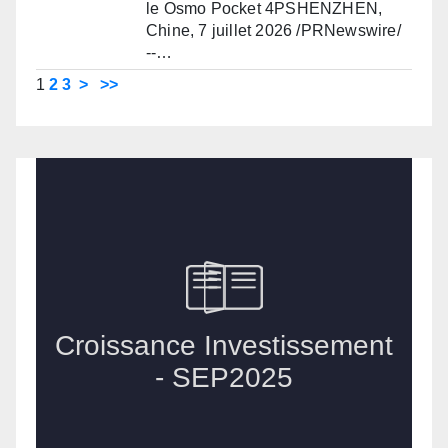
le Osmo Pocket 4PSHENZHEN,
Chine, 7 juillet 2026 /PRNewswire/
--…
1
2
3
>
>>