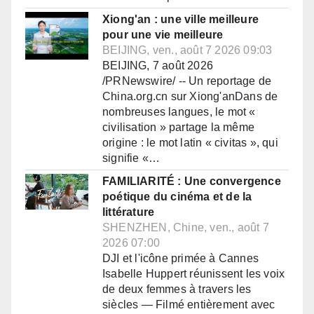
Xiong'an : une ville meilleure
pour une vie meilleure
BEIJING, ven., août 7 2026 09:03
BEIJING, 7 août 2026
/PRNewswire/ -- Un reportage de
China.org.cn sur Xiong'anDans de
nombreuses langues, le mot «
civilisation » partage la même
origine : le mot latin « civitas », qui
signifie «…
FAMILIARITÉ : Une convergence
poétique du cinéma et de la
littérature
SHENZHEN, Chine, ven., août 7
2026 07:00
DJI et l'icône primée à Cannes
Isabelle Huppert réunissent les voix
de deux femmes à travers les
siècles — Filmé entièrement avec