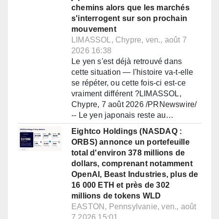
chemins alors que les marchés
s'interrogent sur son prochain
mouvement
LIMASSOL, Chypre, ven., août 7
2026 16:38
Le yen s'est déjà retrouvé dans
cette situation — l'histoire va-t-elle
se répéter, ou cette fois-ci est-ce
vraiment différent ?LIMASSOL,
Chypre, 7 août 2026 /PRNewswire/
-- Le yen japonais reste au…
Eightco Holdings (NASDAQ :
ORBS) annonce un portefeuille
total d'environ 378 millions de
dollars, comprenant notamment
OpenAI, Beast Industries, plus de
16 000 ETH et près de 302
millions de tokens WLD
EASTON, Pennsylvanie, ven., août
7 2026 15:01