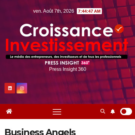
Skip
ven. Août 7th, 2026
7:44:48 AM
to
content
Press Insight 360
Business Angels