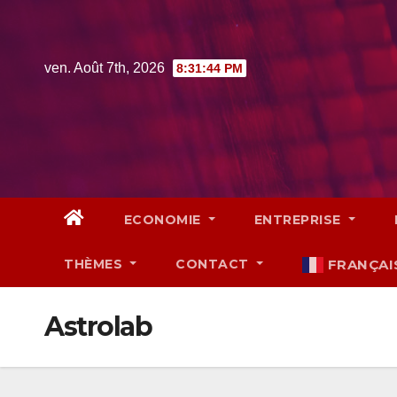
Skip
to
content
ven. Août 7th, 2026
8:31:45 PM
ECONOMIE
ENTREPRISE
THÈMES
CONTACT
FRANÇAI
Astrolab