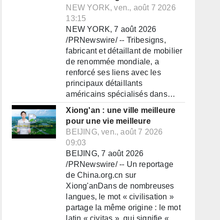
NEW YORK, ven., août 7 2026
13:15
NEW YORK, 7 août 2026
/PRNewswire/ -- Tribesigns,
fabricant et détaillant de mobilier
de renommée mondiale, a
renforcé ses liens avec les
principaux détaillants
américains spécialisés dans…
Xiong'an : une ville meilleure
pour une vie meilleure
BEIJING, ven., août 7 2026
09:03
BEIJING, 7 août 2026
/PRNewswire/ -- Un reportage
de China.org.cn sur
Xiong'anDans de nombreuses
langues, le mot « civilisation »
partage la même origine : le mot
latin « civitas », qui signifie «…