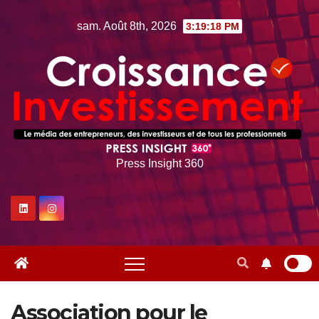
Skip
sam. Août 8th, 2026
3:19:19 PM
to
content
Press Insight 360
Association pour le