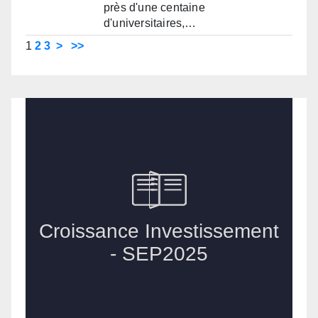
près d'une centaine
d'universitaires,…
1
2
3
>
>>