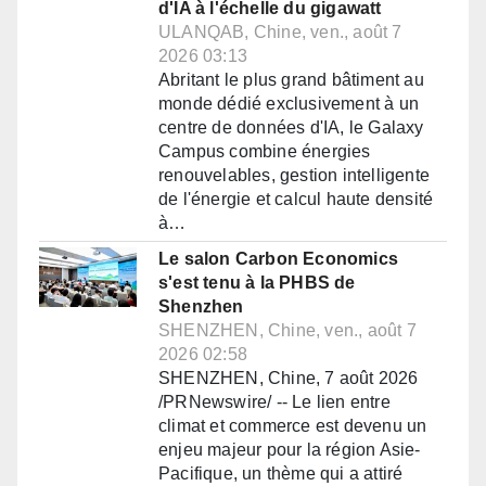
d'IA à l'échelle du gigawatt
ULANQAB, Chine, ven., août 7
2026 03:13
Abritant le plus grand bâtiment au
monde dédié exclusivement à un
centre de données d'IA, le Galaxy
Campus combine énergies
renouvelables, gestion intelligente
de l'énergie et calcul haute densité
à…
Le salon Carbon Economics
s'est tenu à la PHBS de
Shenzhen
SHENZHEN, Chine, ven., août 7
2026 02:58
SHENZHEN, Chine, 7 août 2026
/PRNewswire/ -- Le lien entre
climat et commerce est devenu un
enjeu majeur pour la région Asie-
Pacifique, un thème qui a attiré