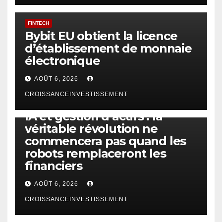
FINTECH
Bybit EU obtient la licence
d’établissement de monnaie
électronique
AOÛT 6, 2026
CROISSANCEINVESTISSEMENT
IA
TECHNOLOGIE
IA et gestion d’actifs : la
véritable révolution ne
commencera pas quand les
robots remplaceront les
financiers
AOÛT 6, 2026
CROISSANCEINVESTISSEMENT