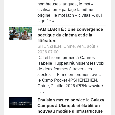
nombreuses langues, le mot «
civilisation » partage la même
origine : le mot latin « civitas », qui
signifie «…
FAMILIARITÉ : Une convergence
poétique du cinéma et de la
littérature
SHENZHEN, Chine, ven., août 7
2026 07:00
DJI et l'icône primée à Cannes
Isabelle Huppert réunissent les voix
de deux femmes à travers les
siècles — Filmé entièrement avec
le Osmo Pocket 4PSHENZHEN,
Chine, 7 juillet 2026 /PRNewswire/
--…
Envision met en service le Galaxy
Campus à Ulanqab et établit un
nouveau modèle d'infrastructure