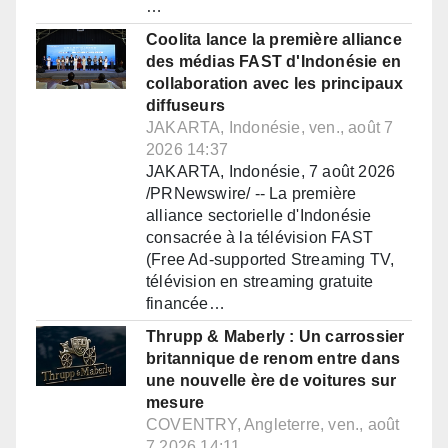
…
Coolita lance la première alliance
des médias FAST d'Indonésie en
collaboration avec les principaux
diffuseurs
JAKARTA, Indonésie, ven., août 7
2026 14:37
JAKARTA, Indonésie, 7 août 2026
/PRNewswire/ -- La première
alliance sectorielle d'Indonésie
consacrée à la télévision FAST
(Free Ad-supported Streaming TV,
télévision en streaming gratuite
financée…
Thrupp & Maberly : Un carrossier
britannique de renom entre dans
une nouvelle ère de voitures sur
mesure
COVENTRY, Angleterre, ven., août
7 2026 14:11