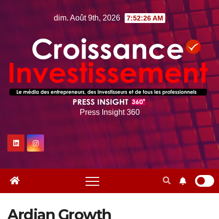
Skip
dim. Août 9th, 2026
7:52:27 AM
to
content
Press Insight 360
Ardian Growth