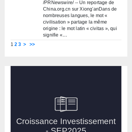
/PRNewswire/ -- Un reportage de
China.org.cn sur Xiong'anDans de
nombreuses langues, le mot «
civilisation » partage la même
origine : le mot latin « civitas », qui
signifie «…
1
2
3
>
>>