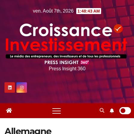
Skip
ven. Août 7th, 2026
1:48:45 AM
to
content
Press Insight 360
Allemagne