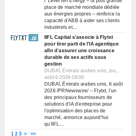
l' LevelTen Energy – la plus grande
place de marché mondiale dédiée
aux énergies propres – renforce la
capacité d'ABB à aider ses clients
industriels et…
IIFL Capital s'associe à Flytxt
pour tirer parti de l'IA agentique
afin d'assurer une croissance
durable de ses actifs sous
gestion
DUBAÏ, Émirats arabes unis, jeu.,
août 6 2026 08:00
DUBAÏ, Émirats arabes unis, 6 août
2026 /PRNewswire/ -- Flytxt, l'un
des principaux fournisseurs de
solutions d'IA d'entreprise pour
l'optimisation des places de
marché, annonce aujourd'hui
qu'IIFL…
1
2
3
>
>>