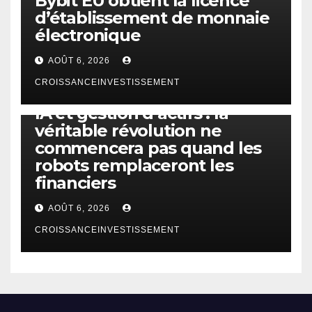
Bybit EU obtient la licence
d’établissement de monnaie
électronique
AOÛT 6, 2026
CROISSANCEINVESTISSEMENT
IA
TECHNOLOGIE
IA et gestion d’actifs : la
véritable révolution ne
commencera pas quand les
robots remplaceront les
financiers
AOÛT 6, 2026
CROISSANCEINVESTISSEMENT