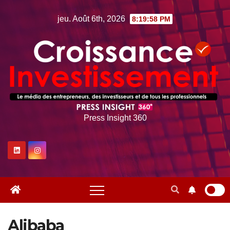
Skip
jeu. Août 6th, 2026
8:19:59 PM
to
content
Press Insight 360
Alibaba