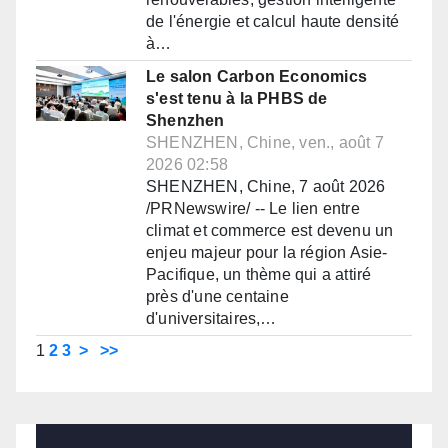
de l'énergie et calcul haute densité
à…
Le salon Carbon Economics
s'est tenu à la PHBS de
Shenzhen
SHENZHEN, Chine, ven., août 7
2026 02:58
SHENZHEN, Chine, 7 août 2026
/PRNewswire/ -- Le lien entre
climat et commerce est devenu un
enjeu majeur pour la région Asie-
Pacifique, un thème qui a attiré
près d'une centaine
d'universitaires,…
1
2
3
>
>>