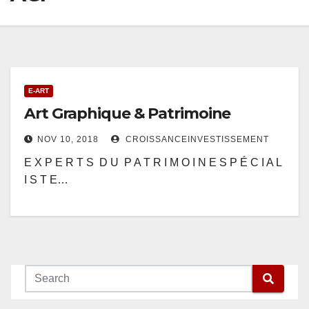
E-ART
Art Graphique & Patrimoine
NOV 10, 2018
CROISSANCEINVESTISSEMENT
E X P E R T S D U P A T R I M O I N E S P É C I A L
I S T E…