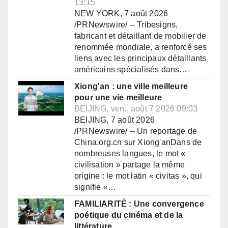
13:15
NEW YORK, 7 août 2026
/PRNewswire/ -- Tribesigns,
fabricant et détaillant de mobilier de
renommée mondiale, a renforcé ses
liens avec les principaux détaillants
américains spécialisés dans…
Xiong'an : une ville meilleure
pour une vie meilleure
BEIJING, ven., août 7 2026 09:03
BEIJING, 7 août 2026
/PRNewswire/ -- Un reportage de
China.org.cn sur Xiong'anDans de
nombreuses langues, le mot «
civilisation » partage la même
origine : le mot latin « civitas », qui
signifie «…
FAMILIARITÉ : Une convergence
poétique du cinéma et de la
littérature