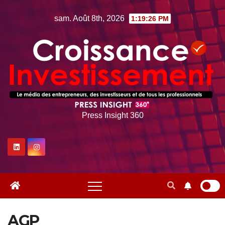
Skip
sam. Août 8th, 2026
1:19:26 PM
to
content
Press Insight 360
AGP