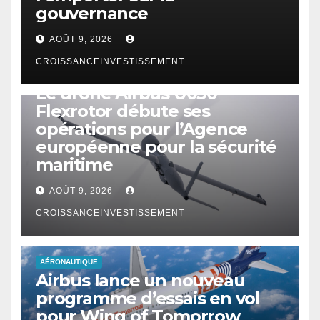
gouvernance
AOÛT 9, 2026
CROISSANCEINVESTISSEMENT
DRONE
Le drone Airbus U030
Flexrotor débute ses
opérations pour l’Agence
européenne pour la sécurité
maritime
AOÛT 9, 2026
CROISSANCEINVESTISSEMENT
AÉRONAUTIQUE
Airbus lance un nouveau
programme d’essais en vol
pour Wing of Tomorrow