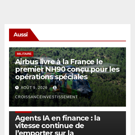
Aussi
MILITAIRE
Airbus livre à la France le
premier NH90 conçu pour les
opérations spéciales
AOÛT 9, 2026
CROISSANCEINVESTISSEMENT
FINTECH
Agents IA en finance : la
vitesse continue de
l’emporter sur la