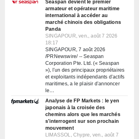
Seaspan devient le premier
armateur et opérateur maritime
international à accéder au
marché chinois des obligations
Panda
SINGAPOUR, ven., août 7 2026
18:17
SINGAPOUR, 7 août 2026
/PRNewswire/ -- Seaspan
Corporation Pte. Ltd. (« Seaspan
»), l'un des principaux propriétaires
et exploitants indépendants d'actifs
maritimes, a le plaisir d'annoncer
le…
Analyse de FP Markets : le yen
japonais à la croisée des
chemins alors que les marchés
s'interrogent sur son prochain
mouvement
LIMASSOL, Chypre, ven., août 7