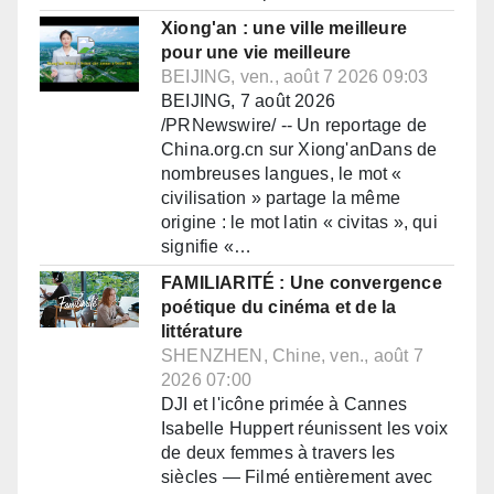
Xiong'an : une ville meilleure
pour une vie meilleure
BEIJING, ven., août 7 2026 09:03
BEIJING, 7 août 2026
/PRNewswire/ -- Un reportage de
China.org.cn sur Xiong'anDans de
nombreuses langues, le mot «
civilisation » partage la même
origine : le mot latin « civitas », qui
signifie «…
FAMILIARITÉ : Une convergence
poétique du cinéma et de la
littérature
SHENZHEN, Chine, ven., août 7
2026 07:00
DJI et l'icône primée à Cannes
Isabelle Huppert réunissent les voix
de deux femmes à travers les
siècles — Filmé entièrement avec