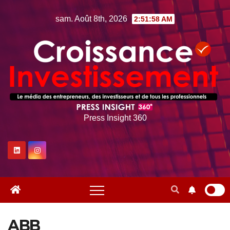
Skip
sam. Août 8th, 2026
2:51:59 AM
to
content
Press Insight 360
ABB