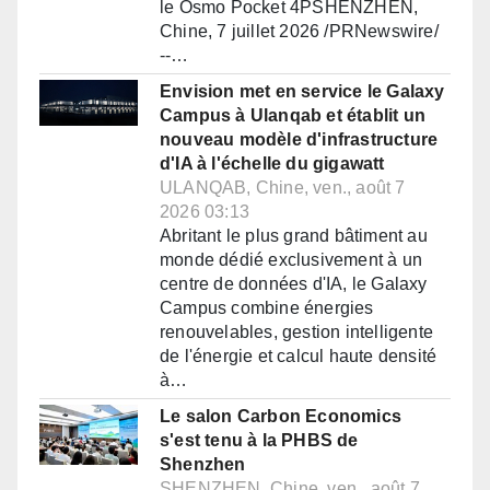
le Osmo Pocket 4PSHENZHEN,
Chine, 7 juillet 2026 /PRNewswire/
--…
Envision met en service le Galaxy
Campus à Ulanqab et établit un
nouveau modèle d'infrastructure
d'IA à l'échelle du gigawatt
ULANQAB, Chine, ven., août 7
2026 03:13
Abritant le plus grand bâtiment au
monde dédié exclusivement à un
centre de données d'IA, le Galaxy
Campus combine énergies
renouvelables, gestion intelligente
de l'énergie et calcul haute densité
à…
Le salon Carbon Economics
s'est tenu à la PHBS de
Shenzhen
SHENZHEN, Chine, ven., août 7