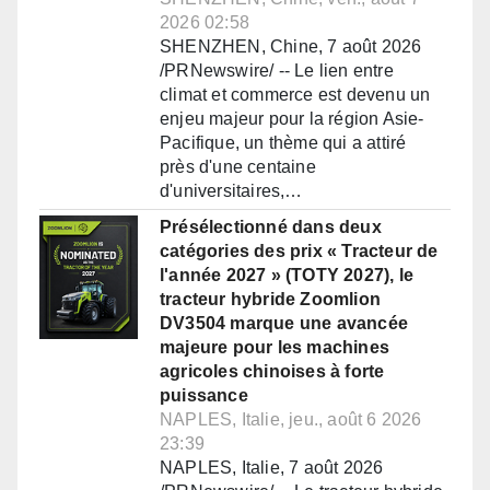
2026 02:58
SHENZHEN, Chine, 7 août 2026
/PRNewswire/ -- Le lien entre
climat et commerce est devenu un
enjeu majeur pour la région Asie-
Pacifique, un thème qui a attiré
près d'une centaine
d'universitaires,…
Présélectionné dans deux
catégories des prix « Tracteur de
l'année 2027 » (TOTY 2027), le
tracteur hybride Zoomlion
DV3504 marque une avancée
majeure pour les machines
agricoles chinoises à forte
puissance
NAPLES, Italie, jeu., août 6 2026
23:39
NAPLES, Italie, 7 août 2026