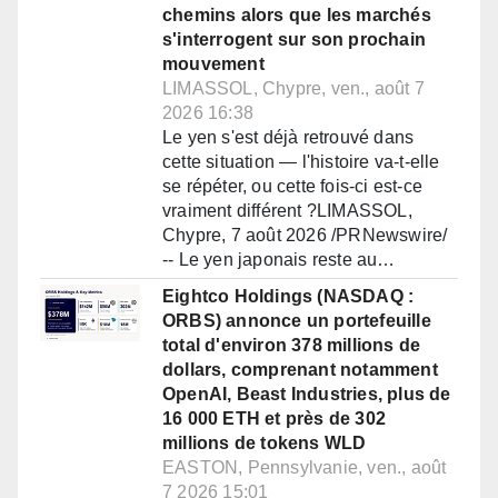
chemins alors que les marchés
s'interrogent sur son prochain
mouvement
LIMASSOL, Chypre, ven., août 7
2026 16:38
Le yen s'est déjà retrouvé dans
cette situation — l'histoire va-t-elle
se répéter, ou cette fois-ci est-ce
vraiment différent ?LIMASSOL,
Chypre, 7 août 2026 /PRNewswire/
-- Le yen japonais reste au…
Eightco Holdings (NASDAQ :
ORBS) annonce un portefeuille
total d'environ 378 millions de
dollars, comprenant notamment
OpenAI, Beast Industries, plus de
16 000 ETH et près de 302
millions de tokens WLD
EASTON, Pennsylvanie, ven., août
7 2026 15:01