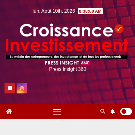
Skip
lun. Août 10th, 2026
8:38:10 AM
to
content
Press Insight 360