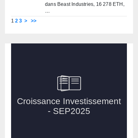
dans Beast Industries, 16 278 ETH,
…
1
2
3
>
>>