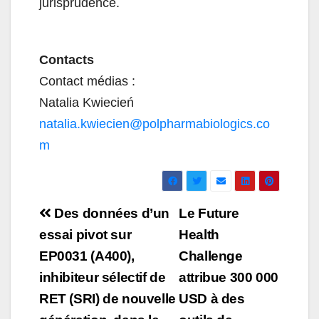
jurisprudence.
Contacts
Contact médias :
Natalia Kwiecień
natalia.kwiecien@polpharmabiologics.co
m
Navigation
Des données d’un
Le Future
de
essai pivot sur
Health
EP0031 (A400),
Challenge
l’article
inhibiteur sélectif de
attribue 300 000
RET (SRI) de nouvelle
USD à des