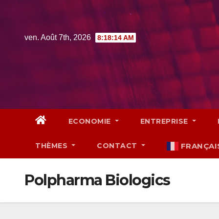
Skip
to
content
ven. Août 7th, 2026
8:18:15 AM
ECONOMIE
ENTREPRISE
THÈMES
CONTACT
FRANÇAI
Polpharma Biologics