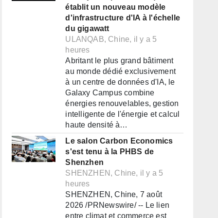
établit un nouveau modèle
d'infrastructure d'IA à l'échelle
du gigawatt
ULANQAB, Chine, il y a 5
heures
Abritant le plus grand bâtiment
au monde dédié exclusivement
à un centre de données d'IA, le
Galaxy Campus combine
énergies renouvelables, gestion
intelligente de l'énergie et calcul
haute densité à…
Le salon Carbon Economics
s'est tenu à la PHBS de
Shenzhen
SHENZHEN, Chine, il y a 5
heures
SHENZHEN, Chine, 7 août
2026 /PRNewswire/ -- Le lien
entre climat et commerce est