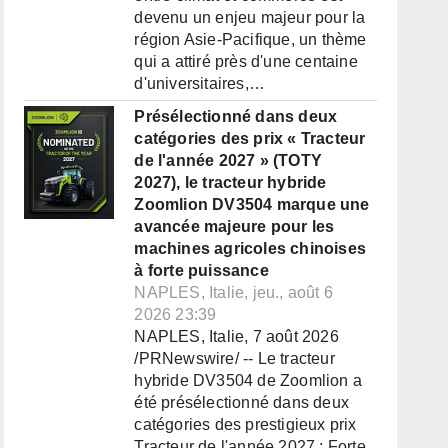
devenu un enjeu majeur pour la
région Asie-Pacifique, un thème
qui a attiré près d'une centaine
d'universitaires,…
Présélectionné dans deux
catégories des prix « Tracteur
de l'année 2027 » (TOTY
2027), le tracteur hybride
Zoomlion DV3504 marque une
avancée majeure pour les
machines agricoles chinoises
à forte puissance
NAPLES, Italie, jeu., août 6
2026 23:39
NAPLES, Italie, 7 août 2026
/PRNewswire/ -- Le tracteur
hybride DV3504 de Zoomlion a
été présélectionné dans deux
catégories des prestigieux prix
Tracteur de l'année 2027 : Forte