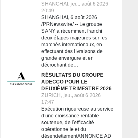
SHANGHAI, jeu., août 6 2026
20:49
SHANGHAI, 6 août 2026
/PRNewswire/ -- Le groupe
SANY a récemment franchi
deux étapes majeures sur les
marchés internationaux, en
effectuant des livraisons de
grande envergure et en
décrochant de…
RÉSULTATS DU GROUPE
ADECCO POUR LE
DEUXIÈME TRIMESTRE 2026
ZURICH, jeu., août 6 2026
17:47
Exécution rigoureuse au service
d'une croissance rentable
soutenue, de l'efficacité
opérationnelle et du
désendettementANNONCE AD