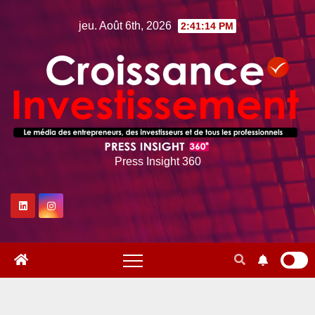
Skip
jeu. Août 6th, 2026
2:41:15 PM
to
content
Press Insight 360