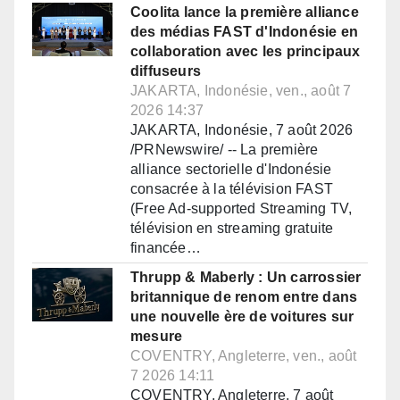
Coolita lance la première alliance
des médias FAST d'Indonésie en
collaboration avec les principaux
diffuseurs
JAKARTA, Indonésie, ven., août 7
2026 14:37
JAKARTA, Indonésie, 7 août 2026
/PRNewswire/ -- La première
alliance sectorielle d'Indonésie
consacrée à la télévision FAST
(Free Ad-supported Streaming TV,
télévision en streaming gratuite
financée…
Thrupp & Maberly : Un carrossier
britannique de renom entre dans
une nouvelle ère de voitures sur
mesure
COVENTRY, Angleterre, ven., août
7 2026 14:11
COVENTRY, Angleterre, 7 août