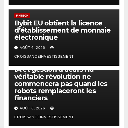
FINTECH
Bybit EU obtient la licence
d’établissement de monnaie
électronique
AOÛT 6, 2026
CROISSANCEINVESTISSEMENT
IA
TECHNOLOGIE
IA et gestion d’actifs : la
véritable révolution ne
commencera pas quand les
robots remplaceront les
financiers
AOÛT 6, 2026
CROISSANCEINVESTISSEMENT