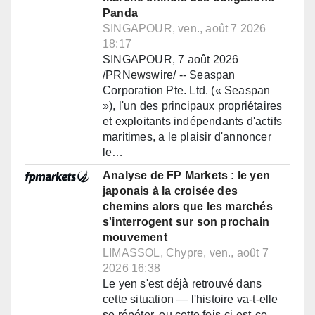
Panda
SINGAPOUR, ven., août 7 2026
18:17
SINGAPOUR, 7 août 2026
/PRNewswire/ -- Seaspan
Corporation Pte. Ltd. (« Seaspan
»), l'un des principaux propriétaires
et exploitants indépendants d'actifs
maritimes, a le plaisir d'annoncer
le…
Analyse de FP Markets : le yen
japonais à la croisée des
chemins alors que les marchés
s'interrogent sur son prochain
mouvement
LIMASSOL, Chypre, ven., août 7
2026 16:38
Le yen s'est déjà retrouvé dans
cette situation — l'histoire va-t-elle
se répéter, ou cette fois-ci est-ce