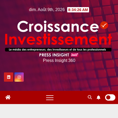
Skip
dim. Août 9th, 2026
8:34:27 AM
to
content
Press Insight 360