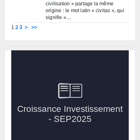
civilisation » partage la même
origine : le mot latin « civitas », qui
signifie «…
1
2
3
>
>>