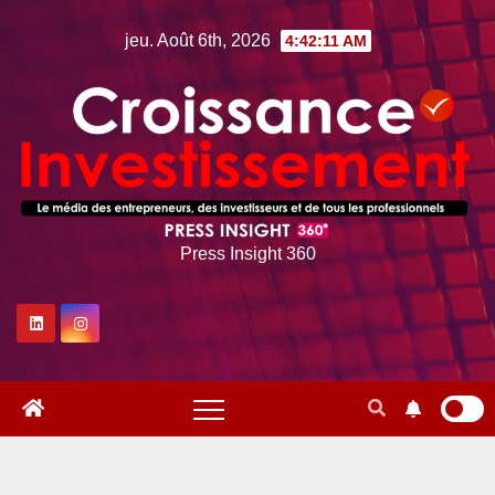
Skip
jeu. Août 6th, 2026
4:42:12 AM
to
content
Press Insight 360