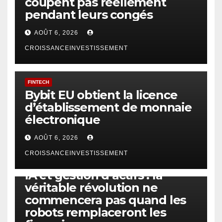
coupent pas réellement
pendant leurs congés
AOÛT 6, 2026
CROISSANCEINVESTISSEMENT
FINTECH
Bybit EU obtient la licence
d’établissement de monnaie
électronique
AOÛT 6, 2026
CROISSANCEINVESTISSEMENT
IA
TECHNOLOGIE
IA et gestion d’actifs : la
véritable révolution ne
commencera pas quand les
robots remplaceront les