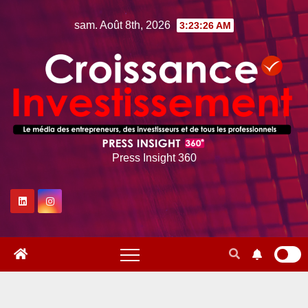
Skip
sam. Août 8th, 2026
3:23:27 AM
to
content
Press Insight 360