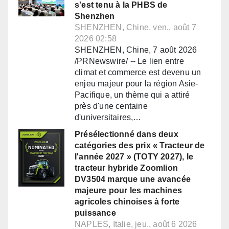
s'est tenu à la PHBS de
Shenzhen
SHENZHEN, Chine, ven., août 7
2026 02:58
SHENZHEN, Chine, 7 août 2026
/PRNewswire/ -- Le lien entre
climat et commerce est devenu un
enjeu majeur pour la région Asie-
Pacifique, un thème qui a attiré
près d'une centaine
d'universitaires,…
Présélectionné dans deux
catégories des prix « Tracteur de
l'année 2027 » (TOTY 2027), le
tracteur hybride Zoomlion
DV3504 marque une avancée
majeure pour les machines
agricoles chinoises à forte
puissance
NAPLES, Italie, jeu., août 6 2026