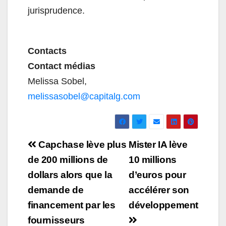
jurisprudence.
Contacts
Contact médias
Melissa Sobel,
melissasobel@capitalg.com
Navigation
Capchase lève plus
Mister IA lève
de
de 200 millions de
10 millions
dollars alors que la
d’euros pour
l’article
demande de
accélérer son
financement par les
développement
fournisseurs