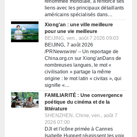
renommée mondiale, a renforcé ses
liens avec les principaux détaillants
américains spécialisés dans…
Xiong'an : une ville meilleure
pour une vie meilleure
BEIJING, ven., août 7 2026 09:03
BEIJING, 7 août 2026
/PRNewswire/ -- Un reportage de
China.org.cn sur Xiong'anDans de
nombreuses langues, le mot «
civilisation » partage la même
origine : le mot latin « civitas », qui
signifie «…
FAMILIARITÉ : Une convergence
poétique du cinéma et de la
littérature
SHENZHEN, Chine, ven., août 7
2026 07:00
DJI et l'icône primée à Cannes
Isabelle Huppert réunissent les voix