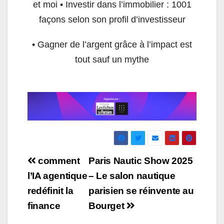
et moi • Investir dans l’immobilier : 1001
façons selon son profil d’investisseur
• Gagner de l’argent grâce à l’impact est
tout sauf un mythe
Navigation
comment
Paris Nautic Show 2025
de
l’IA agentique
– Le salon nautique
redéfinit la
parisien se réinvente au
l’article
finance
Bourget