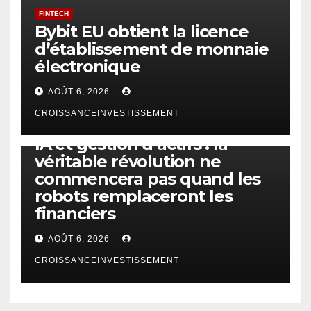
FINTECH
Bybit EU obtient la licence
d’établissement de monnaie
électronique
AOÛT 6, 2026
CROISSANCEINVESTISSEMENT
IA
TECHNOLOGIE
IA et gestion d’actifs : la
véritable révolution ne
commencera pas quand les
robots remplaceront les
financiers
AOÛT 6, 2026
CROISSANCEINVESTISSEMENT