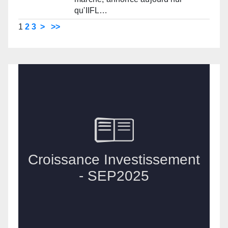
qu'IIFL…
1
2
3
>
>>