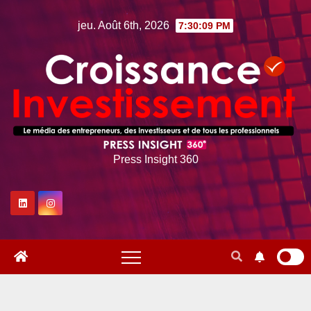
Skip
jeu. Août 6th, 2026
7:30:10 PM
to
content
Press Insight 360