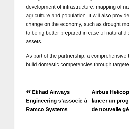
development of infrastructure, mapping of nat
agriculture and population. It will also provi
change on the economy, such as drought monit
to being better prepared in case of natural 
assets.
As part of the partnership, a comprehensive 
build domestic competencies through targete
Navigation
Etihad Airways
Airbus Helicop
de
Engineering s’associe à
lancer un pro
Ramco Systems
de nouvelle g
l’article