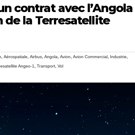
n contrat avec l’Angola
 de la Terresatellite
,
,
,
,
,
,
,
e
Aérospatiale
Airbus
Angola
Avion
Avion Commercial
Industrie
,
,
resatellite Angeo-1
Transport
Vol