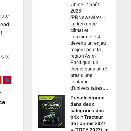
Chine, 7 août
,
2026
mate
/PRNewswire/ --
Le lien entre
lead
climat et
f
commerce est
devenu un enjeu
majeur pour la
région Asie-
rs to
Pacifique, un
thème qui a attiré
près d'une
centaine
d'universitaires,…
r
Présélectionné
ce
dans deux
catégories des
prix « Tracteur
de l'année 2027
» (TOTY 2027), le