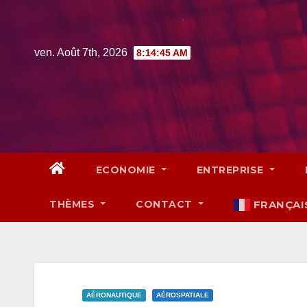
Skip
to
content
ven. Août 7th, 2026
8:14:47 AM
ECONOMIE
ENTREPRISE
THÈMES
CONTACT
FRANÇAI
AÉRONAUTIQUE
AÉROSPATIALE