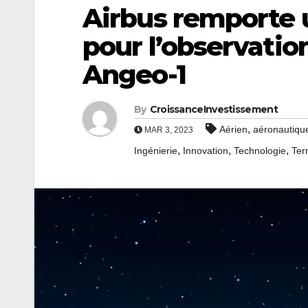
Airbus remporte u
pour l’observation
Angeo-1
By
CroissanceInvestissement
,
Aérien
aéronautiqu
MAR 3, 2023
,
,
,
Ingénierie
Innovation
Technologie
Ter