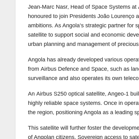
Jean-Marc Nasr, Head of Space Systems at
honoured to join Presidents Jo
ã
o Lourenço a
ambitions. As Angola’s strategic partner for 
satellite to support social and economic deve
urban planning and management of precious 
Angola has already developed various operati
from
Airbus
Defence and Space, such as land
surveillance and also operates its own telec
An
Airbus
S250 optical satellite, Angeo-1 bu
highly reliable space systems. Once in operati
the region, positioning Angola as a leading 
This satellite will further foster the developm
of Angolan citizens. Sovereign access to satel