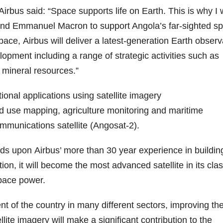
Airbus
said: “Space supports life on Earth. This is why I
nd Emmanuel Macron to support Angola’s far-sighted s
space,
Airbus
will deliver a latest-generation Earth observ
lopment including a range of strategic activities
such as
mineral resources.”
onal applications using satellite imagery
 use mapping, agriculture monitoring and maritime
ommunications satellite (Angosat-2).
ilds upon
Airbus
’ more than 30 year experience in buildin
on, it will become the most advanced satellite in its clas
space power.
ent of the country in many different sectors, improving the 
lite imagery will make a significant contribution to the