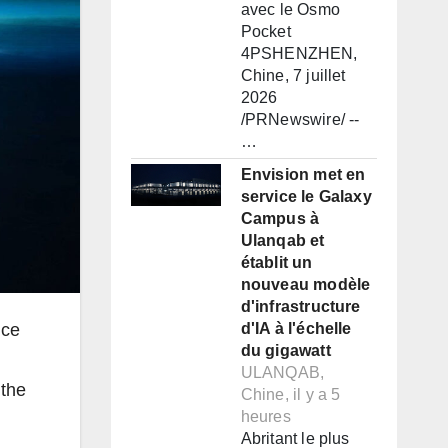
avec le Osmo
Pocket
4PSHENZHEN,
Chine, 7 juillet
2026
/PRNewswire/ --
…
Envision met en
service le Galaxy
Campus à
Ulanqab et
établit un
nouveau modèle
d'infrastructure
ce
d'IA à l'échelle
du gigawatt
ULANQAB,
 the
Chine, il y a 5
heures
Abritant le plus