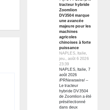
tracteur hybride
Zoomlion
DV3504 marque
une avancée
majeure pour les
machines
agricoles
chinoises à forte
puissance
NAPLES, Italie,
jeu., août 6 2026
23:39
NAPLES, Italie, 7
août 2026
/PRNewswire/ --
Le tracteur
hybride DV3504
de Zoomlion a été
présélectionné
dans deux