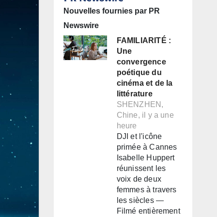
Nouvelles fournies par PR
Newswire
FAMILIARITÉ :
Une
convergence
poétique du
cinéma et de la
littérature
SHENZHEN,
Chine, il y a une
heure
DJI et l'icône
primée à Cannes
Isabelle Huppert
réunissent les
voix de deux
femmes à travers
les siècles —
Filmé entièrement