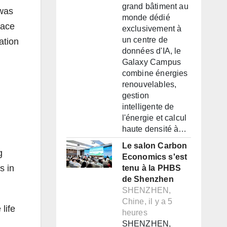
grand bâtiment au
 was
monde dédié
pace
exclusivement à
un centre de
ation
données d'IA, le
Galaxy Campus
combine énergies
renouvelables,
gestion
intelligente de
l'énergie et calcul
haute densité à…
Le salon Carbon
g
Economics s'est
s in
tenu à la PHBS
de Shenzhen
SHENZHEN,
Chine, il y a 5
life
heures
SHENZHEN,