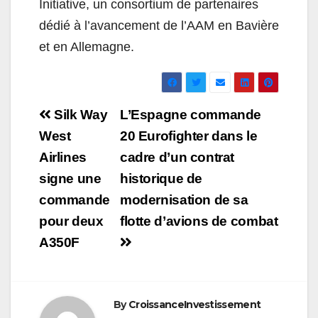
Initiative, un consortium de partenaires
dédié à l’avancement de l’AAM en Bavière
et en Allemagne.
Navigation
Silk Way
L’Espagne commande
de
West
20 Eurofighter dans le
Airlines
cadre d’un contrat
l’article
signe une
historique de
commande
modernisation de sa
pour deux
flotte d’avions de combat
A350F
By
CroissanceInvestissement