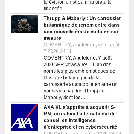
télévision en streaming gratuite
financée…
Thrupp & Maberly : Un carrossier
britannique de renom entre dans
une nouvelle ère de voitures sur
mesure
COVENTRY, Angleterre, ven., août
7 2026 14:11
COVENTRY, Angleterre, 7 août
2026 /PRNewswire/ -- L'un des
noms les plus emblématiques de
l'histoire britannique de la
carrosserie automobile entame un
nouveau chapitre. Thrupp &
Maberly, dont les…
AXA XL s'apprête à acquérir S-
RM, un cabinet international de
conseil en intelligence
d'entreprise et en cybersécurité
LONDRES, ven., août 7 2026 14:09