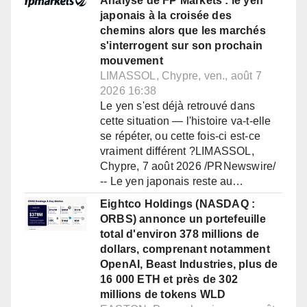
Analyse de FP Markets : le yen
japonais à la croisée des
chemins alors que les marchés
s'interrogent sur son prochain
mouvement
LIMASSOL, Chypre, ven., août 7
2026 16:38
Le yen s'est déjà retrouvé dans
cette situation — l'histoire va-t-elle
se répéter, ou cette fois-ci est-ce
vraiment différent ?LIMASSOL,
Chypre, 7 août 2026 /PRNewswire/
-- Le yen japonais reste au…
Eightco Holdings (NASDAQ :
ORBS) annonce un portefeuille
total d'environ 378 millions de
dollars, comprenant notamment
OpenAI, Beast Industries, plus de
16 000 ETH et près de 302
millions de tokens WLD