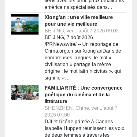
liens avec les principaux détaillants
américains spécialisés dans…
Xiong'an : une ville meilleure
pour une vie meilleure
BEIJING, ven., août 7 2026 09:03
BEIJING, 7 août 2026
/PRNewswire/ -- Un reportage de
China.org.cn sur Xiong'anDans de
nombreuses langues, le mot «
civilisation » partage la même
origine : le mot latin « civitas », qui
signifie «…
FAMILIARITÉ : Une convergence
poétique du cinéma et de la
littérature
SHENZHEN, Chine, ven., août 7
2026 07:00
DJI et l'icône primée à Cannes
Isabelle Huppert réunissent les voix
de deux femmes à travers les