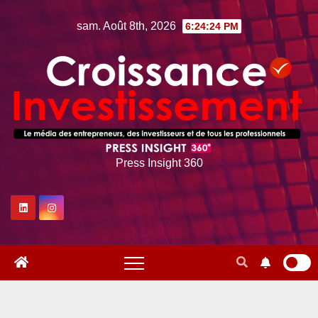
Skip
sam. Août 8th, 2026
6:24:25 PM
to
content
Press Insight 360