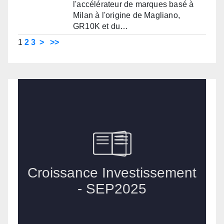
l'accélérateur de marques basé à
Milan à l'origine de Magliano,
GR10K et du…
1
2
3
>
>>