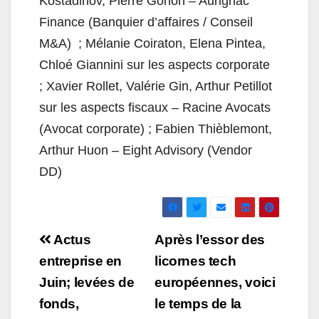
Kostadinov, Pierre Gohon – Aurignac
Finance (Banquier d’affaires / Conseil
M&A) ; Mélanie Coiraton, Elena Pintea,
Chloé Giannini sur les aspects corporate
; Xavier Rollet, Valérie Gin, Arthur Petillot
sur les aspects fiscaux – Racine Avocats
(Avocat corporate) ; Fabien Thièblemont,
Arthur Huon – Eight Advisory (Vendor
DD)
Navigation
Actus
Après l’essor des
de
entreprise en
licornes tech
Juin; levées de
européennes, voici
l’article
fonds,
le temps de la