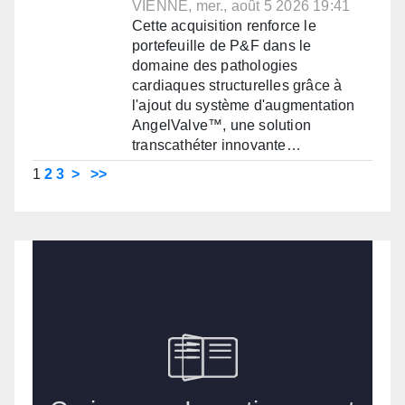
VIENNE, mer., août 5 2026 19:41
Cette acquisition renforce le
portefeuille de P&F dans le
domaine des pathologies
cardiaques structurelles grâce à
l'ajout du système d'augmentation
AngelValve™, une solution
transcathéter innovante…
1
2
3
>
>>