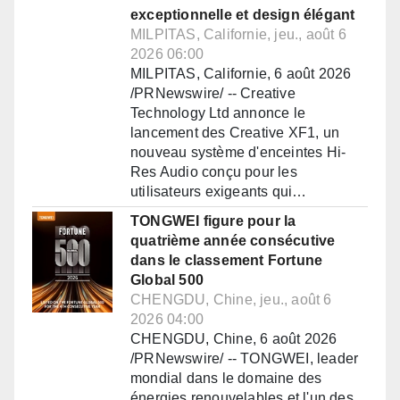
exceptionnelle et design élégant
MILPITAS, Californie, jeu., août 6
2026 06:00
MILPITAS, Californie, 6 août 2026
/PRNewswire/ -- Creative
Technology Ltd annonce le
lancement des Creative XF1, un
nouveau système d'enceintes Hi-
Res Audio conçu pour les
utilisateurs exigeants qui…
TONGWEI figure pour la
quatrième année consécutive
dans le classement Fortune
Global 500
CHENGDU, Chine, jeu., août 6
2026 04:00
CHENGDU, Chine, 6 août 2026
/PRNewswire/ -- TONGWEI, leader
mondial dans le domaine des
énergies renouvelables et l'un des