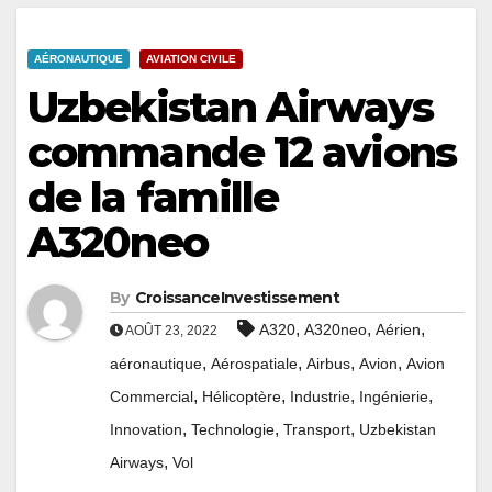
AÉRONAUTIQUE
AVIATION CIVILE
Uzbekistan Airways
commande 12 avions
de la famille
A320neo
By
CroissanceInvestissement
,
,
,
A320
A320neo
Aérien
AOÛT 23, 2022
,
,
,
,
aéronautique
Aérospatiale
Airbus
Avion
Avion
,
,
,
,
Commercial
Hélicoptère
Industrie
Ingénierie
,
,
,
Innovation
Technologie
Transport
Uzbekistan
,
Airways
Vol