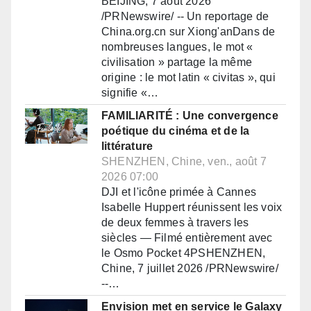
BEIJING, 7 août 2026
/PRNewswire/ -- Un reportage de
China.org.cn sur Xiong'anDans de
nombreuses langues, le mot «
civilisation » partage la même
origine : le mot latin « civitas », qui
signifie «…
FAMILIARITÉ : Une convergence
poétique du cinéma et de la
littérature
SHENZHEN, Chine, ven., août 7
2026 07:00
DJI et l'icône primée à Cannes
Isabelle Huppert réunissent les voix
de deux femmes à travers les
siècles — Filmé entièrement avec
le Osmo Pocket 4PSHENZHEN,
Chine, 7 juillet 2026 /PRNewswire/
--…
Envision met en service le Galaxy