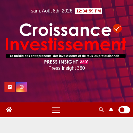
Skip
sam. Août 8th, 2026
12:35:00 PM
to
content
Press Insight 360