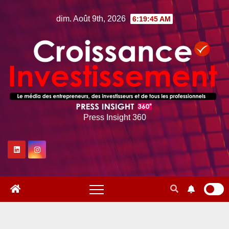
Skip
dim. Août 9th, 2026
6:19:47 AM
to
content
Press Insight 360