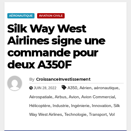
AÉRONAUTIQUE
AVIATION CIVILE
Silk Way West
Airlines signe une
commande pour
deux A350F
By
CroissanceInvestissement
,
,
,
A350
Aérien
aéronautique
JUIN 28, 2022
,
,
,
,
Aérospatiale
Airbus
Avion
Avion Commercial
,
,
,
,
Hélicoptère
Industrie
Ingénierie
Innovation
Silk
,
,
,
Way West Airlines
Technologie
Transport
Vol