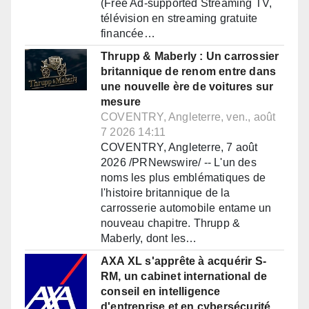
(Free Ad-supported Streaming TV,
télévision en streaming gratuite
financée…
Thrupp & Maberly : Un carrossier
britannique de renom entre dans
une nouvelle ère de voitures sur
mesure
COVENTRY, Angleterre, ven., août
7 2026 14:11
COVENTRY, Angleterre, 7 août
2026 /PRNewswire/ -- L'un des
noms les plus emblématiques de
l'histoire britannique de la
carrosserie automobile entame un
nouveau chapitre. Thrupp &
Maberly, dont les…
AXA XL s'apprête à acquérir S-
RM, un cabinet international de
conseil en intelligence
d'entreprise et en cybersécurité