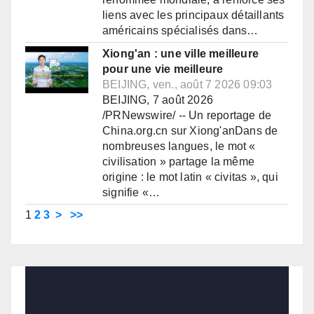
liens avec les principaux détaillants
américains spécialisés dans…
Xiong'an : une ville meilleure
pour une vie meilleure
BEIJING, ven., août 7 2026 09:03
BEIJING, 7 août 2026
/PRNewswire/ -- Un reportage de
China.org.cn sur Xiong'anDans de
nombreuses langues, le mot «
civilisation » partage la même
origine : le mot latin « civitas », qui
signifie «…
1
2
3
>
>>