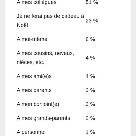
A mes collègues
51 %
Je ne ferai pas de cadeau à
23 %
Noël
A moi-même
8 %
A mes cousins, neveux,
4 %
nièces, etc.
A mes ami(e)s
4 %
A mes parents
3 %
A mon conjoint(e)
3 %
A mes grands-parents
2 %
A personne
1 %