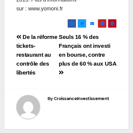
sur :
www.yomoni.fr
Navigation
De la réforme
Seuls 16 % des
de
tickets-
Français ont investi
restaurant au
en bourse, contre
l’article
contrôle des
plus de 60 % aux USA
libertés
By
CroissanceInvestissement