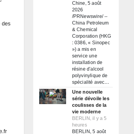
Chine, 5 août
2026
/PRNewswire/ --
China Petroleum
o des
& Chemical
Corporation (HKG
: 0386, « Sinopec
») a mis en
service une
installation de
résine d'alcool
polyvinylique de
spécialité avec…
Une nouvelle
série dévoile les
coulisses de la
vie moderne
BERLIN, il y a 5
heures
.fr
BERLIN, 5 août