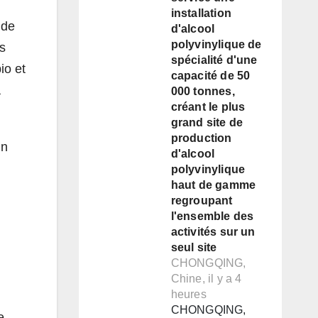
installation
 de
d'alcool
polyvinylique de
s
spécialité d'une
io et
capacité de 50
a
000 tonnes,
créant le plus
grand site de
production
in
d'alcool
polyvinylique
haut de gamme
regroupant
l'ensemble des
activités sur un
seul site
CHONGQING,
Chine, il y a 4
heures
CHONGQING,
e