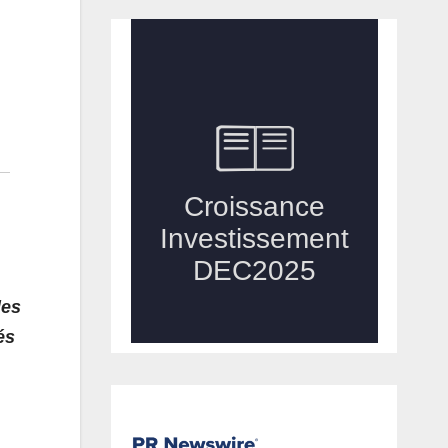
des
és