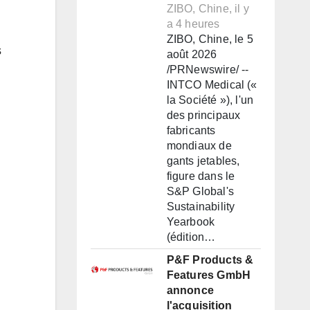
ZIBO, Chine, il y
a 4 heures
ZIBO, Chine, le 5
s
août 2026
/PRNewswire/ --
INTCO Medical («
la Société »), l'un
des principaux
fabricants
mondiaux de
gants jetables,
figure dans le
S&P Global's
Sustainability
Yearbook
(édition…
P&F Products &
Features GmbH
annonce
l'acquisition