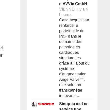
d'AVVie GmbH
VIENNE, il y a 4
heures
Cette acquisition
renforce le
portefeuille de
P&F dans le
domaine des
pathologies
et
cardiaques
er
structurelles
grâce à l'ajout du
système
d'augmentation
AngelValve™,
une solution
transcathéter
innovante…
Sinopec met en
service une