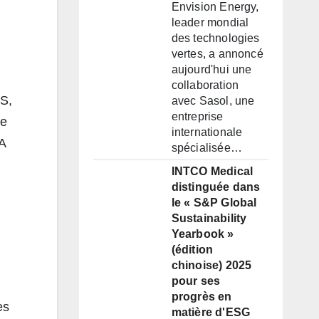
Envision Energy,
leader mondial
des technologies
vertes, a annoncé
aujourd'hui une
collaboration
MS,
avec Sasol, une
entreprise
de
internationale
AA
spécialisée…
INTCO Medical
distinguée dans
le « S&P Global
Sustainability
Yearbook »
(édition
chinoise) 2025
pour ses
progrès en
es
matière d'ESG