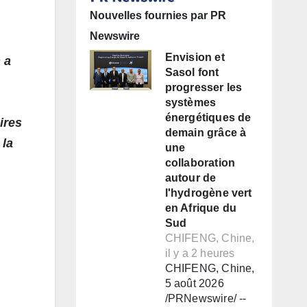
Nouvelles fournies par PR
Newswire
Envision et
 a
Sasol font
progresser les
systèmes
énergétiques de
ires
demain grâce à
 la
une
collaboration
autour de
l'hydrogène vert
en Afrique du
Sud
CHIFENG, Chine,
il y a 2 heures
CHIFENG, Chine,
5 août 2026
/PRNewswire/ --