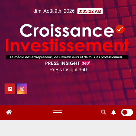
Skip
dim. Août 9th, 2026
3:35:23 AM
to
content
Press Insight 360