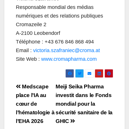
Responsable mondial des médias
numériques et des relations publiques
Cromazeile 2
A-2100 Leobendorf
Téléphone : +43 676 846 868 494
Email :
victoria.szafraniec@croma.at
Site Web :
www.cromapharma.com
Navigation
Medscape
Meiji Seika Pharma
de
place l’IA au
investit dans le Fonds
cœur de
mondial pour la
l’article
l’hématologie à
sécurité sanitaire de la
l’EHA 2026
GHIC