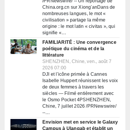
/PRNewswire/ -- Un reportage de
China.org.cn sur Xiong'anDans de
nombreuses langues, le mot «
civilisation » partage la même
origine : le mot latin « civitas », qui
signifie «…
FAMILIARITÉ : Une convergence
poétique du cinéma et de la
littérature
SHENZHEN, Chine, ven., août 7
2026 07:00
DJI et l'icône primée à Cannes
Isabelle Huppert réunissent les voix
de deux femmes à travers les
siècles — Filmé entièrement avec
le Osmo Pocket 4PSHENZHEN,
Chine, 7 juillet 2026 /PRNewswire/
--…
Envision met en service le Galaxy
Campus à Ulanqab et établit un