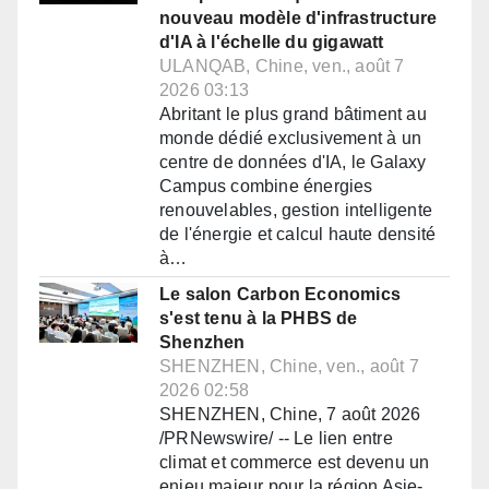
nouveau modèle d'infrastructure
d'IA à l'échelle du gigawatt
ULANQAB, Chine, ven., août 7
2026 03:13
Abritant le plus grand bâtiment au
monde dédié exclusivement à un
centre de données d'IA, le Galaxy
Campus combine énergies
renouvelables, gestion intelligente
de l'énergie et calcul haute densité
à…
Le salon Carbon Economics
s'est tenu à la PHBS de
Shenzhen
SHENZHEN, Chine, ven., août 7
2026 02:58
SHENZHEN, Chine, 7 août 2026
/PRNewswire/ -- Le lien entre
climat et commerce est devenu un
enjeu majeur pour la région Asie-