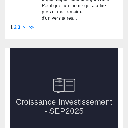
Pacifique, un thème qui a attiré
près d'une centaine
d'universitaires,…
1
2
3
>
>>