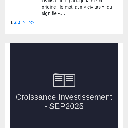
civilisation » partage la même
origine : le mot latin « civitas », qui
signifie «…
1
2
3
>
>>