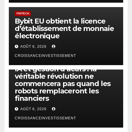
FINTECH
Bybit EU obtient la licence
d’établissement de monnaie
électronique
AOÛT 6, 2026
CROISSANCEINVESTISSEMENT
IA
TECHNOLOGIE
IA et gestion d’actifs : la
véritable révolution ne
commencera pas quand les
robots remplaceront les
financiers
AOÛT 6, 2026
CROISSANCEINVESTISSEMENT