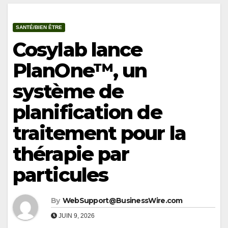
SANTÉ/BIEN ÊTRE
Cosylab lance
PlanOne™, un
système de
planification de
traitement pour la
thérapie par
particules
By
WebSupport@BusinessWire.com
JUIN 9, 2026