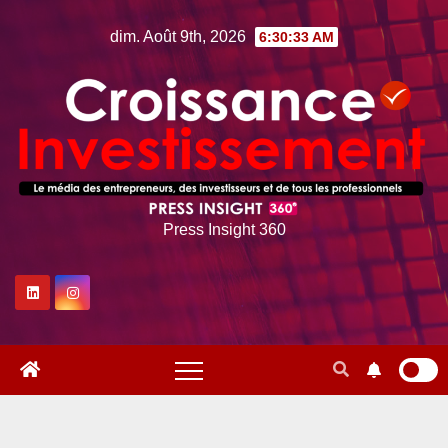
Skip
dim. Août 9th, 2026
6:30:34 AM
to
content
Press Insight 360