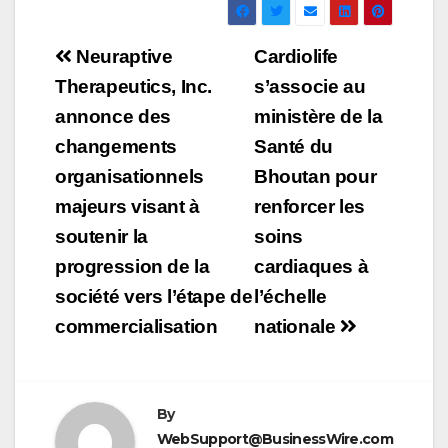
Navigation
Neuraptive
Cardiolife
de
Therapeutics, Inc.
s’associe au
annonce des
ministère de la
l’article
changements
Santé du
organisationnels
Bhoutan pour
majeurs visant à
renforcer les
soutenir la
soins
progression de la
cardiaques à
société vers l’étape de
l’échelle
commercialisation
nationale
By
WebSupport@BusinessWire.com