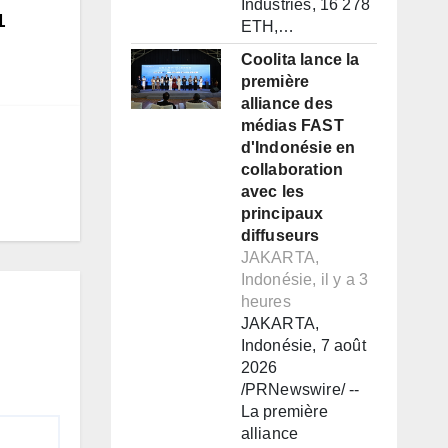
Industries, 16 278
1
ETH,…
Coolita lance la
première
alliance des
médias FAST
d'Indonésie en
collaboration
avec les
principaux
diffuseurs
JAKARTA,
Indonésie, il y a 3
heures
JAKARTA,
Indonésie, 7 août
2026
/PRNewswire/ --
La première
alliance