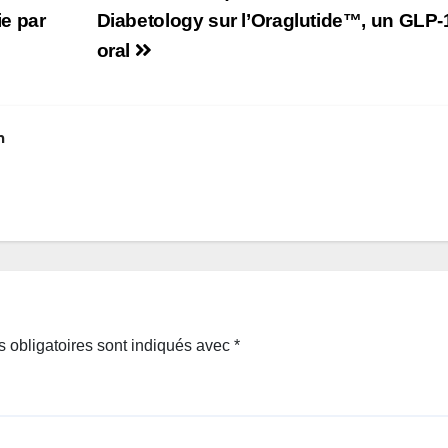
ie par
Diabetology sur l’Oraglutide™, un GLP-
oral
m
 obligatoires sont indiqués avec
*