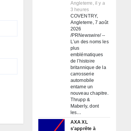
Angleterre, il y a
3 heures
COVENTRY,
Angleterre, 7 août
2026
/PRNewswire/ --
L'un des noms les
plus
emblématiques
de l'histoire
britannique de la
carrosserie
automobile
entame un
nouveau chapitre.
Thrupp &
Maberly, dont
les…
AXA XL
s'apprête à