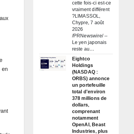
cette fois-ci est-ce
vraiment différent
?LIMASSOL,
naux
Chypre, 7 août
2026
/PRNewswire/ --
Le yen japonais
reste au…
Eightco
de
Holdings
e en
(NASDAQ :
ORBS) annonce
un portefeuille
total d'environ
378 millions de
dollars,
vant
comprenant
notamment
OpenAI, Beast
Industries, plus