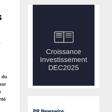
s
é du
sur
e
nté