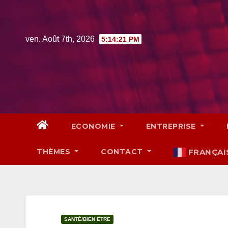
Skip
to
content
ven. Août 7th, 2026
5:14:22 PM
ECONOMIE
ENTREPRISE
THÈMES
CONTACT
FRANÇAI
SANTÉ/BIEN ÊTRE