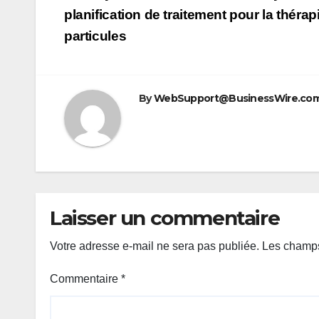
de
planification de traitement pour la thérap
particules
l’article
By
WebSupport@BusinessWire.co
Laisser un commentaire
Votre adresse e-mail ne sera pas publiée.
Les champs
Commentaire
*