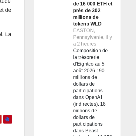
étude
de 16 000 ETH et
et de
près de 302
millions de
tokens WLD
EASTON,
l. La
Pennsylvanie, il y
a 2 heures
Composition de
la trésorerie
d'Eightco au 5
août 2026 : 90
millions de
dollars de
participations
dans OpenAI
(indirectes), 18
millions de
dollars de
participations
dans Beast