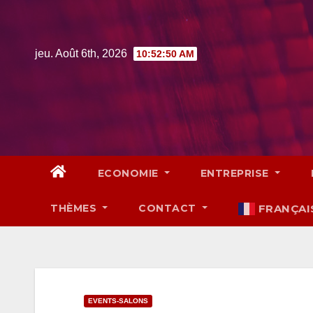
Skip
to
content
jeu. Août 6th, 2026
10:52:52 AM
ECONOMIE
ENTREPRISE
THÈMES
CONTACT
FRANÇAI
EVENTS-SALONS