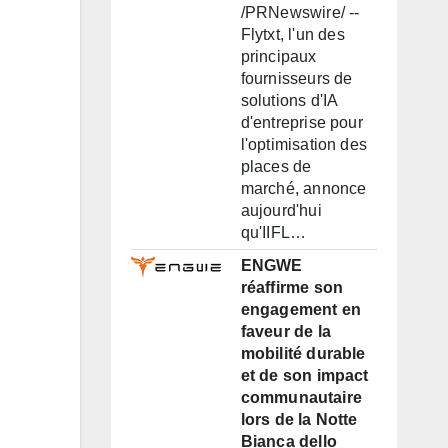
/PRNewswire/ --
Flytxt, l'un des
principaux
fournisseurs de
solutions d'IA
d'entreprise pour
l'optimisation des
places de
marché, annonce
aujourd'hui
qu'IIFL…
ENGWE
réaffirme son
engagement en
faveur de la
mobilité durable
et de son impact
communautaire
lors de la Notte
Bianca dello