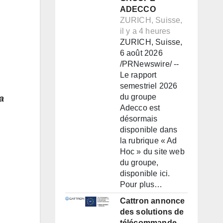
ADECCO
ZURICH, Suisse,
il y a 4 heures
ZURICH, Suisse,
6 août 2026
/PRNewswire/ --
Le rapport
semestriel 2026
du groupe
a
Adecco est
désormais
disponible dans
la rubrique « Ad
Hoc » du site web
du groupe,
disponible ici.
Pour plus…
Cattron annonce
des solutions de
télécommande