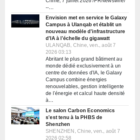
Chine, 7 juillet 2026 /PRNewswire/
--…
Envision met en service le Galaxy
Campus à Ulanqab et établit un
nouveau modèle d'infrastructure
d'IA à l'échelle du gigawatt
ULANQAB, Chine, ven., août 7
2026 03:13
Abritant le plus grand bâtiment au
monde dédié exclusivement à un
centre de données d'IA, le Galaxy
Campus combine énergies
renouvelables, gestion intelligente
de l'énergie et calcul haute densité
à…
Le salon Carbon Economics
s'est tenu à la PHBS de
Shenzhen
SHENZHEN, Chine, ven., août 7
2026 02:58