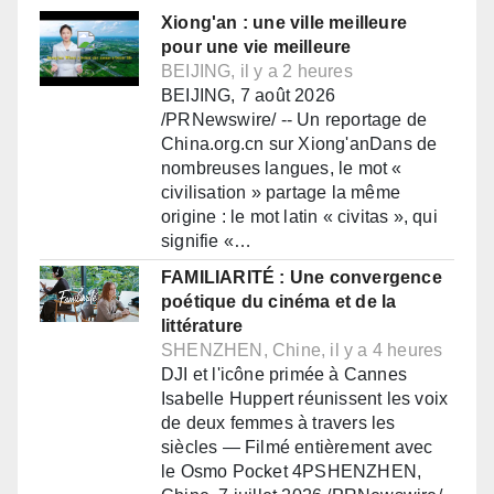
Xiong'an : une ville meilleure
pour une vie meilleure
BEIJING, il y a 2 heures
BEIJING, 7 août 2026
/PRNewswire/ -- Un reportage de
China.org.cn sur Xiong'anDans de
nombreuses langues, le mot «
civilisation » partage la même
origine : le mot latin « civitas », qui
signifie «…
FAMILIARITÉ : Une convergence
poétique du cinéma et de la
littérature
SHENZHEN, Chine, il y a 4 heures
DJI et l'icône primée à Cannes
Isabelle Huppert réunissent les voix
de deux femmes à travers les
siècles — Filmé entièrement avec
le Osmo Pocket 4PSHENZHEN,