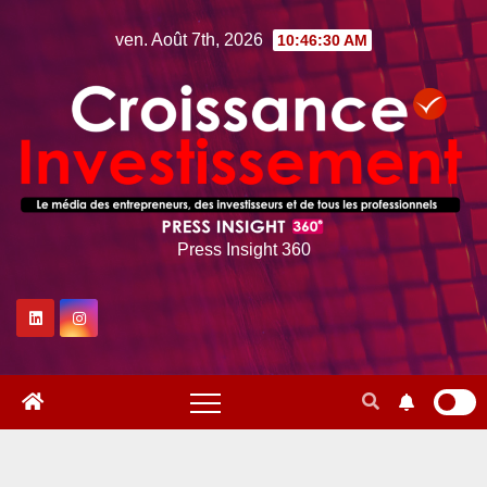
Skip
ven. Août 7th, 2026
10:46:30 AM
to
content
Press Insight 360