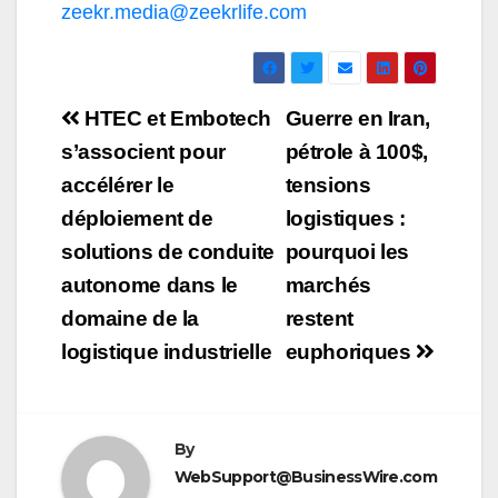
zeekr.media@zeekrlife.com
Navigation
HTEC et Embotech
Guerre en Iran,
de
s’associent pour
pétrole à 100$,
accélérer le
tensions
l’article
déploiement de
logistiques :
solutions de conduite
pourquoi les
autonome dans le
marchés
domaine de la
restent
logistique industrielle
euphoriques
By
WebSupport@BusinessWire.com