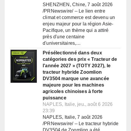
SHENZHEN, Chine, 7 août 2026
/PRNewswire/ -- Le lien entre
climat et commerce est devenu un
enjeu majeur pour la région Asie-
Pacifique, un thème qui a attiré
près d'une centaine
d'universitaires,…
Présélectionné dans deux
catégories des prix « Tracteur de
l'année 2027 » (TOTY 2027), le
tracteur hybride Zoomlion
DV3504 marque une avancée
majeure pour les machines
agricoles chinoises à forte
puissance
NAPLES, Italie, jeu., août 6 2026
23:39
NAPLES, Italie, 7 août 2026
/PRNewswire/ -- Le tracteur hybride
DV3504 de Zoomlion a été