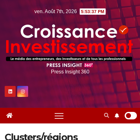
Skip
ven. Août 7th, 2026
5:53:38 PM
to
content
Press Insight 360
Clusters/régions