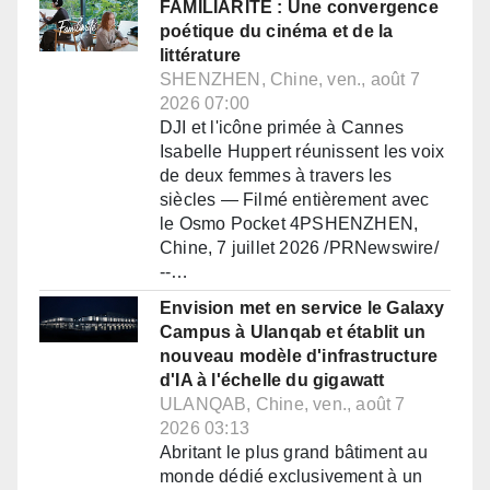
FAMILIARITÉ : Une convergence
poétique du cinéma et de la
littérature
SHENZHEN, Chine, ven., août 7
2026 07:00
DJI et l'icône primée à Cannes
Isabelle Huppert réunissent les voix
de deux femmes à travers les
siècles — Filmé entièrement avec
le Osmo Pocket 4PSHENZHEN,
Chine, 7 juillet 2026 /PRNewswire/
--…
Envision met en service le Galaxy
Campus à Ulanqab et établit un
nouveau modèle d'infrastructure
d'IA à l'échelle du gigawatt
ULANQAB, Chine, ven., août 7
2026 03:13
Abritant le plus grand bâtiment au
monde dédié exclusivement à un