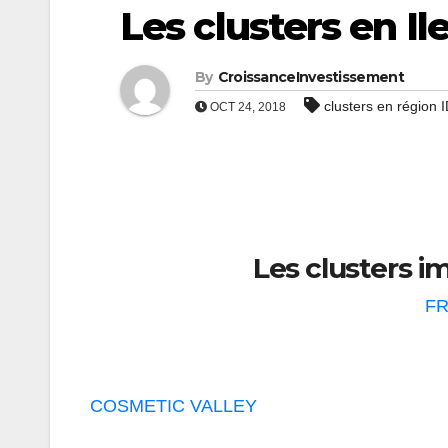
Les clusters en I
By
CroissanceInvestissement
clusters en région 
OCT 24, 2018
Les clusters i
F
COSMETIC VALLEY