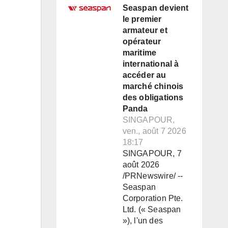
Seaspan devient
le premier
armateur et
opérateur
maritime
international à
accéder au
marché chinois
des obligations
Panda
SINGAPOUR,
ven., août 7 2026
18:17
SINGAPOUR, 7
août 2026
/PRNewswire/ --
Seaspan
Corporation Pte.
Ltd. (« Seaspan
»), l'un des