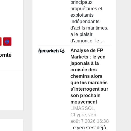
principaux
propriétaires et
exploitants
indépendants
d'actifs maritimes,
a le plaisir
d'annoncer le…
Analyse de FP
omté
Markets : le yen
japonais à la
croisée des
chemins alors
que les marchés
s'interrogent sur
son prochain
mouvement
LIMASSOL,
Chypre, ven.,
août 7 2026 16:38
Le yen s'est déjà