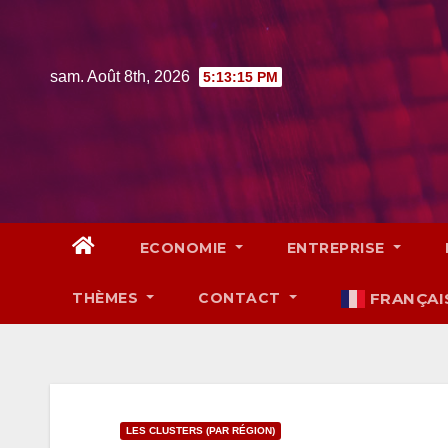
Skip
to
content
sam. Août 8th, 2026
5:13:16 PM
ECONOMIE
ENTREPRISE
THÈMES
CONTACT
FRANÇAI
LES CLUSTERS (PAR RÉGION)