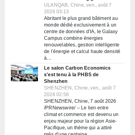
ULANQAB, Chine, ven., août 7
2026 03:13
Abritant le plus grand bâtiment au
monde dédié exclusivement à un
centre de données d'IA, le Galaxy
Campus combine énergies
renouvelables, gestion intelligente
de l'énergie et calcul haute densité
à…
Le salon Carbon Economics
s'est tenu à la PHBS de
Shenzhen
SHENZHEN, Chine, ven., août 7
2026 02:58
SHENZHEN, Chine, 7 août 2026
/PRNewswire/ -- Le lien entre
climat et commerce est devenu un
enjeu majeur pour la région Asie-
Pacifique, un thème qui a attiré
près d'une centaine