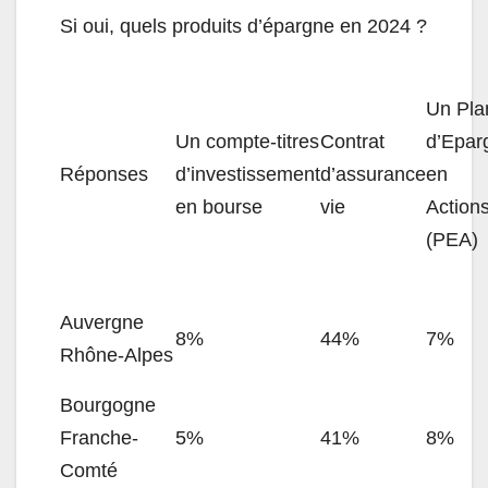
Si oui, quels produits d’épargne en 2024 ?
Un Pla
Un compte-titres
Contrat
d’Epar
Réponses
d’investissement
d’assurance
en
en bourse
vie
Action
(PEA)
Auvergne
8%
44%
7%
Rhône-Alpes
Bourgogne
Franche-
5%
41%
8%
Comté