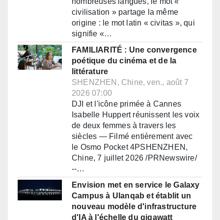
nombreuses langues, le mot «
civilisation » partage la même
origine : le mot latin « civitas », qui
signifie «…
FAMILIARITÉ : Une convergence
poétique du cinéma et de la
littérature
SHENZHEN, Chine, ven., août 7
2026 07:00
DJI et l'icône primée à Cannes
Isabelle Huppert réunissent les voix
de deux femmes à travers les
siècles — Filmé entièrement avec
le Osmo Pocket 4PSHENZHEN,
Chine, 7 juillet 2026 /PRNewswire/
--…
Envision met en service le Galaxy
Campus à Ulanqab et établit un
nouveau modèle d'infrastructure
d'IA à l'échelle du gigawatt