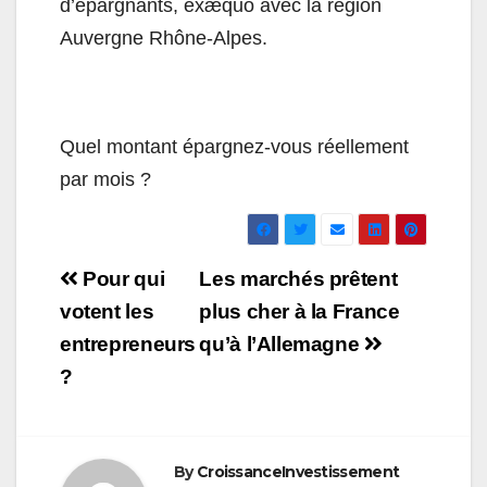
d’épargnants, exæquo avec la région
Auvergne Rhône-Alpes.
Quel montant épargnez-vous réellement
par mois ?
Navigation
Pour qui
Les marchés prêtent
de
votent les
plus cher à la France
entrepreneurs
qu’à l’Allemagne
l’article
?
By
CroissanceInvestissement