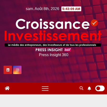
Skip
sam. Août 8th, 2026
5:43:10 AM
to
content
Press Insight 360