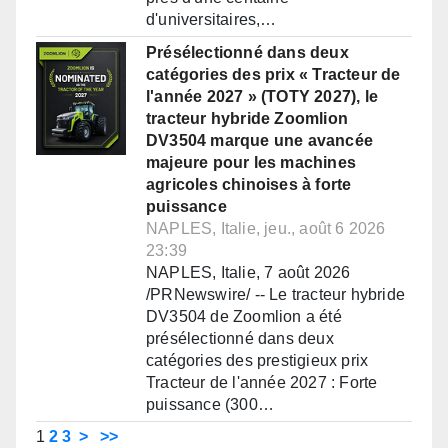
d'universitaires,…
Présélectionné dans deux
catégories des prix « Tracteur de
l'année 2027 » (TOTY 2027), le
tracteur hybride Zoomlion
DV3504 marque une avancée
majeure pour les machines
agricoles chinoises à forte
puissance
NAPLES, Italie, jeu., août 6 2026
23:39
NAPLES, Italie, 7 août 2026
/PRNewswire/ -- Le tracteur hybride
DV3504 de Zoomlion a été
présélectionné dans deux
catégories des prestigieux prix
Tracteur de l'année 2027 : Forte
puissance (300…
1
2
3
>
>>