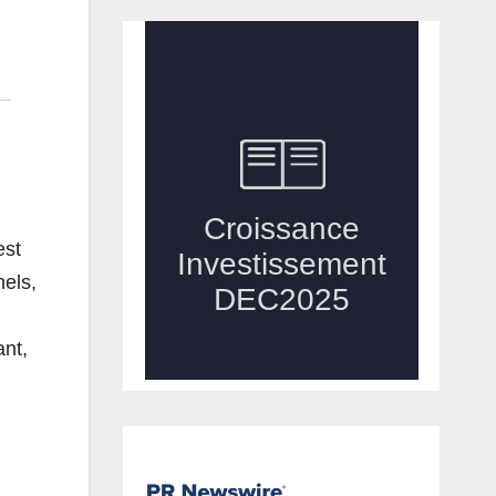
est
nels,
ant,