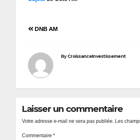
Navigation
DNB AM
de
l’article
By
CroissanceInvestissement
Laisser un commentaire
Votre adresse e-mail ne sera pas publiée.
Les champs
Commentaire
*