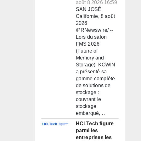
août 8 2026 16:59
SAN JOSÉ,
Californie, 8 août
2026
/PRNewswire/ --
Lors du salon
FMS 2026
(Future of
Memory and
Storage), KOWIN
a présenté sa
gamme complète
de solutions de
stockage :
couvrant le
stockage
embarqué,…
HCLTech figure
parmi les
entreprises les