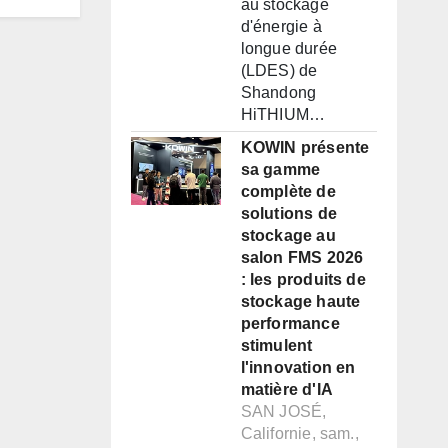
au stockage
d'énergie à
longue durée
(LDES) de
Shandong
HiTHIUM…
KOWIN présente
sa gamme
complète de
solutions de
stockage au
salon FMS 2026
: les produits de
stockage haute
performance
stimulent
l'innovation en
matière d'IA
SAN JOSÉ,
Californie, sam.,