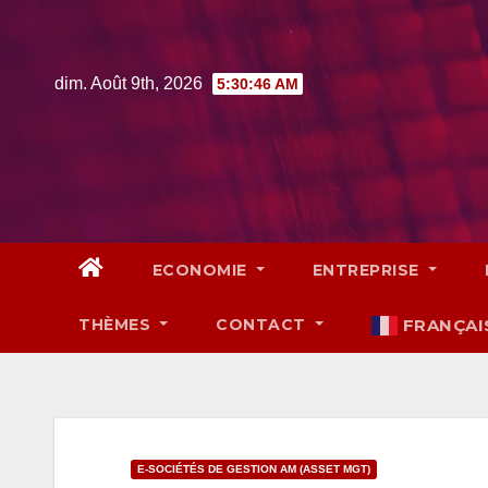
Skip
to
content
dim. Août 9th, 2026
5:30:47 AM
ECONOMIE
ENTREPRISE
THÈMES
CONTACT
FRANÇAI
E-SOCIÉTÉS DE GESTION AM (ASSET MGT)