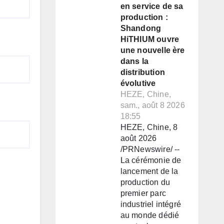
en service de sa
production :
Shandong
HiTHIUM ouvre
une nouvelle ère
dans la
distribution
évolutive
HEZE, Chine,
sam., août 8 2026
18:55
HEZE, Chine, 8
août 2026
/PRNewswire/ --
La cérémonie de
lancement de la
production du
premier parc
industriel intégré
au monde dédié