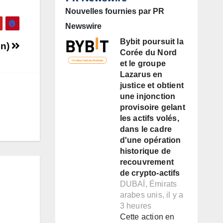
Nouvelles fournies par PR
Newswire
Bybit poursuit la
on)
Corée du Nord
et le groupe
Lazarus en
justice et obtient
une injonction
provisoire gelant
les actifs volés,
dans le cadre
d'une opération
historique de
recouvrement
de crypto-actifs
DUBAÏ, Émirats
arabes unis, il y a
3 heures
Cette action en